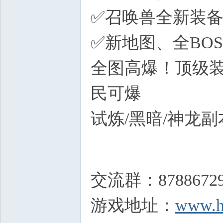
✅召唤兽全新装备
✅新地图、全BO
全图高爆！顶级装
民可爆
试炼/黑暗/神龙
5 D8 z8 m- r- W: ?
$ _' O( `# i% _: s8 R
交流群：8788672
游戏地址：
www.h