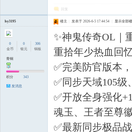
回复
lsy3195
楼主
|
发表于 2026-6-5 17:44:54
|
显示全部
✨神鬼传奇OL｜
0
0
306
重拾年少热血回
金币
银元
铜板
青铜
✅完美防官版本
积分
343
✅同步天域105
发消息
✅开放全身强化+
魂玉、王者至尊
✅最新同步极品