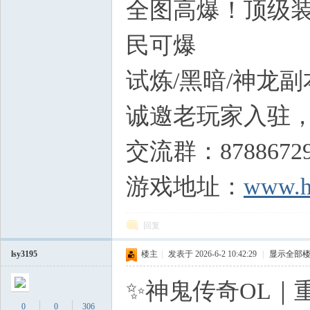
全图高爆！顶级装
民可爆
试炼/黑暗/神龙
诚邀老玩家入驻
交流群：8788672
游戏地址：
www.h
回复
lsy3195
楼主
|
发表于 2026-6-2 10:42:29
|
显示全部
✨神鬼传奇OL｜
0
0
306