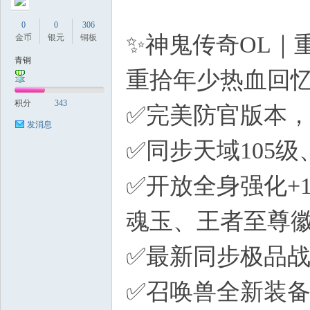
0
0
306
✨神鬼传奇OL｜
金币
银元
铜板
青铜
重拾年少热血回
积分
343
✅完美防官版本
发消息
✅同步天域105
✅开放全身强化+
魂玉、王者至尊
✅最新同步极品
✅召唤兽全新装备