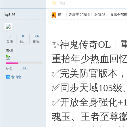
回复
lsy3195
楼主
|
发表于 2026-6-4 10:08:03
|
显示全部
0
0
306
✨神鬼传奇OL｜
金币
银元
铜板
青铜
重拾年少热血回
积分
343
✅完美防官版本
发消息
✅同步天域105
✅开放全身强化+
魂玉、王者至尊