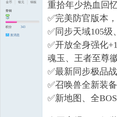
重拾年少热血回
金币
银元
铜板
青铜
✅完美防官版本
积分
343
✅同步天域105
发消息
✅开放全身强化+
魂玉、王者至尊
✅最新同步极品
✅召唤兽全新装备
✅新地图、全BO
W+ m8 o: j