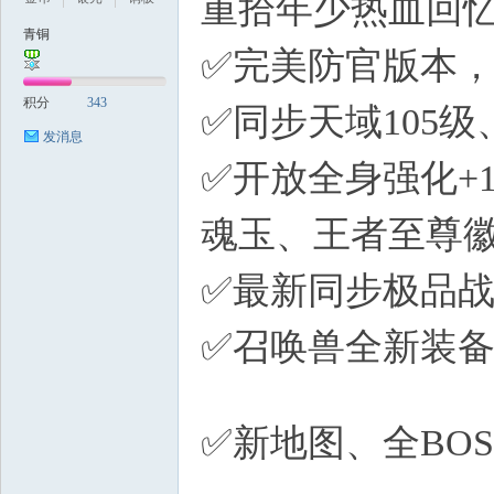
重拾年少热血回
青铜
✅完美防官版本
积分
343
✅同步天域105
发消息
✅开放全身强化+
魂玉、王者至尊
✅最新同步极品
✅召唤兽全新装备
\0 \
✅新地图、全BO
p* f* O