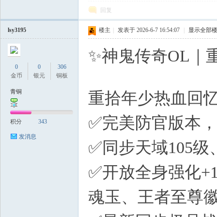
回复
lsy3195
楼主
|
发表于 2026-6-7 16:54:07
|
显示全部
✨神鬼传奇OL｜
0
0
306
b- P
金币
银元
铜板
青铜
重拾年少热血回
✅完美防官版本
积分
343
发消息
✅同步天域105
✅开放全身强化+
魂玉、王者至尊