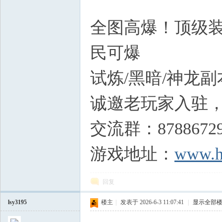
a2 s9 F! {
全图高爆！顶级装
民可爆
试炼/黑暗/神龙
诚邀老玩家入驻
交流群：8788672
游戏地址：
www.h
回复
lsy3195
楼主
|
发表于 2026-6-3 11:07:41
|
显示全部