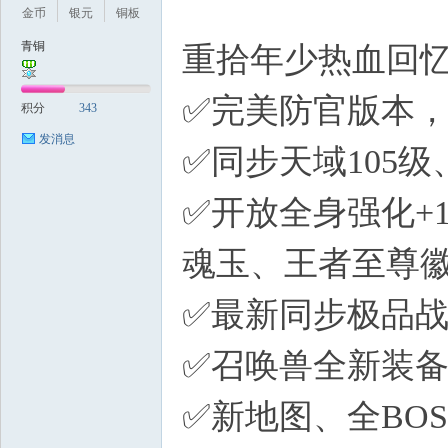
m! W
金币
银元
铜板
青铜
重拾年少热血回
✅完美防官版本
积分
343
发消息
✅同步天域105
✅开放全身强化+
魂玉、王者至尊
✅最新同步极品
✅召唤兽全新装备
✅新地图、全BO