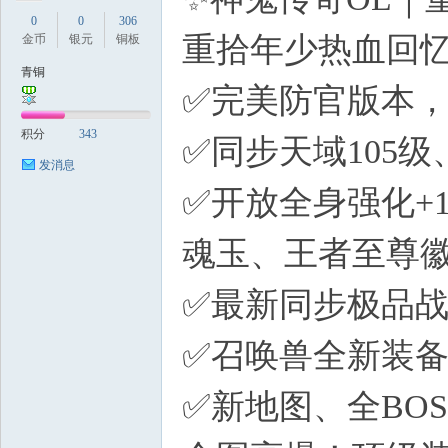
0
0
306
重拾年少热血回
金币
银元
铜板
青铜
✅完美防官版本
积分
343
✅同步天域105
发消息
✅开放全身强化+
魂玉、王者至尊
✅最新同步极品
✅召唤兽全新装备
✅新地图、全BO