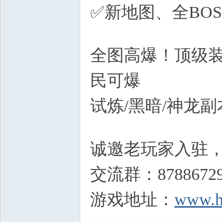
✅新地图、全BO
C6 `7 o
全图高爆！顶级装
民可爆
试炼/黑暗/神龙
k3 Z2 Z( R0 ?$ T- t, Y
诚邀老玩家入驻
交流群：8788672
游戏地址：
www.h