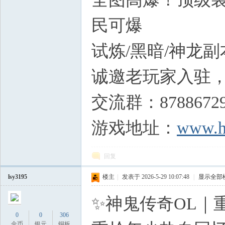
私
民可爆
- R) s s+ c) @2 
试炼/黑暗/神龙
诚邀老玩家入驻
交流群：8788672
服
游戏地址：
www.h
回复
lsy3195
楼主
|
发表于 2026-5-29 10:07:48
|
显示全部
✨神鬼传奇OL｜
0
0
306
金币
银元
铜板