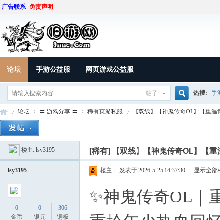
广告联系
免责声明
论坛
手游公益服
网页游戏公益服
热搜:
手
帖子
搜
论坛
〓 游戏分享 〓
稀有页游私服
【双线】【神鬼传奇OL】【重温青
楼主:
lsy3195
索
[稀有]
【双线】【神鬼传奇OL】【重
9U
»
›
›
›
lsy3195
楼主
|
发表于 2026-5-25 14:37:30
|
显示全部
✨神鬼传奇OL｜
0
0
306
金币
银元
铜板