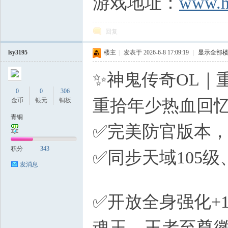
游戏地址：
www.h
回复
lsy3195
楼主
|
发表于 2026-6-8 17:09:19
|
显示全部
✨神鬼传奇OL｜
0
0
306
重拾年少热血回
金币
银元
铜板
青铜
✅完美防官版本
积分
343
✅同步天域105
发消息
P* S+ ^
✅开放全身强化+
魂玉、王者至尊