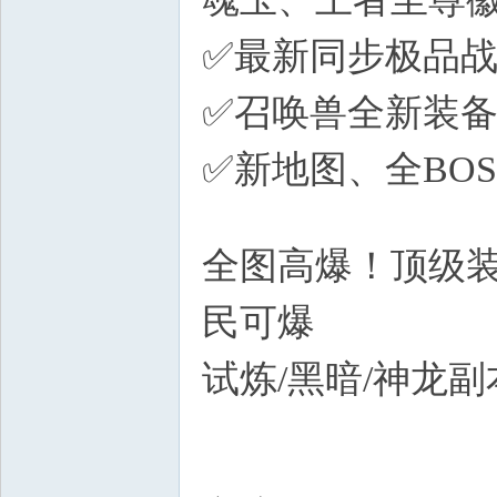
✅最新同步极品
✅召唤兽全新装备
✅新地图、全BO
N
全图高爆！顶级装
民可爆
^3 @+ _& m# x
试炼/黑暗/神龙
s: X+ O8 `; T) Y4 {5 N1 n
5 g7 ]1 g5 F" H6 ~. M; I