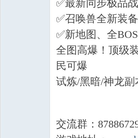
✅最新同步极品
✅召唤兽全新装备
✅新地图、全BO
全图高爆！顶级装
民可爆
试炼/黑暗/神龙
^2 J/ E, ]2 h$ }( E
交流群：8788672