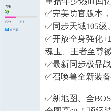
重拾年少热血回
青铜
✅完美防官版本
稀
积分
343
✅同步天域105
发消息
✅开放全身强化+
魂玉、王者至尊
✅最新同步极品
有
✅召唤兽全新装备
A4 W
✅新地图、全BO
全图高爆！顶级装