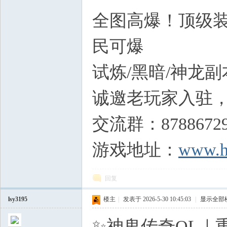
全图高爆！顶级装
民可爆
5 A0 Z0 d8 ]7 H
试炼/黑暗/神龙
诚邀老玩家入驻
交流群：8788672
游戏地址：
www.h
回复
lsy3195
楼主
|
发表于 2026-5-30 10:45:03
|
显示全部
✨神鬼传奇OL｜