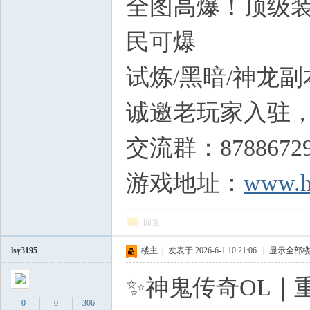
全图高爆！顶级装
民可爆
9 [# A ~* ?( B7 
试炼/黑暗/神龙
诚邀老玩家入驻
交流群：8788672
游戏地址：
www.h
回复
lsy3195
楼主
|
发表于 2026-6-1 10:21:06
|
显示全部
✨神鬼传奇OL｜
0
0
306