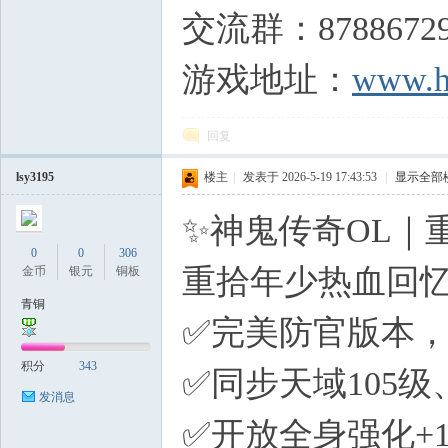
交流群：8788672
游戏地址：
www.h
回复
lsy3195
楼主
|
发表于 2026-5-19 17:43:53
|
显示全部
✨神鬼传奇OL｜
0
0
306
重拾年少热血回
金币
银元
铜板
青铜
✅完美防官版本
积分
343
✅同步天域105
发消息
✅开放全身强化+