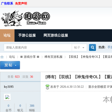
广告联系
免责声明
论坛
手游公益服
网页游戏公益服
热搜:
手
帖子
搜
论坛
〓 游戏分享 〓
稀有页游私服
【双线】【神鬼传奇OL】【重温青
索
[稀有]
【双线】【神鬼传奇OL】【重
查看:
923
|
回复:
36
9U
»
›
›
›
lsy3195
发表于 2026-4-30 13:50:22
|
显示全部楼层
IP
本帖
7 M- k3 w" s3 e* F
0
0
306
, L3 P5 d: Y) p2 u3 J; a/ i
金币
银元
铜板