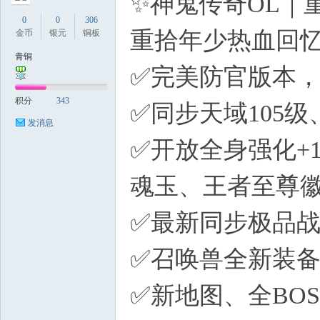
✨神鬼传奇OL｜
0
0
306
重拾年少热血回
金币
银元
铜板
青铜
✅完美防官版本
积分
343
✅同步天域105
发消息
✅开放全身强化+
魂玉、王者至尊
✅最新同步极品
✅召唤兽全新装备
✅新地图、全BO