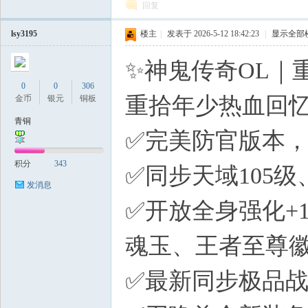
回复
lsy3195
楼主
|
发表于 2026-5-12 18:42:23
|
显示全部
✨神鬼传奇OL｜
0
0
306
重拾年少热血回
金币
银元
铜板
青铜
✅完美防官版本
积分
343
✅同步天域105
发消息
✅开放全身强化+
魂玉、王者至尊
✅最新同步极品