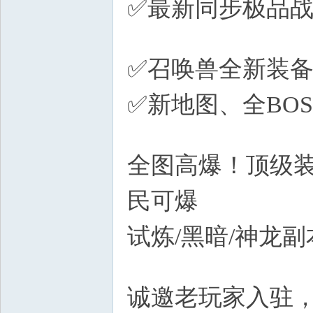
✅最新同步极品
x. U- K/ f
✅召唤兽全新装备
✅新地图、全BO
K* l7 i9 ]) Z' @' T
全图高爆！顶级装
民可爆
试炼/黑暗/神龙
z$ p1 |! d1 A1 a1 @
诚邀老玩家入驻