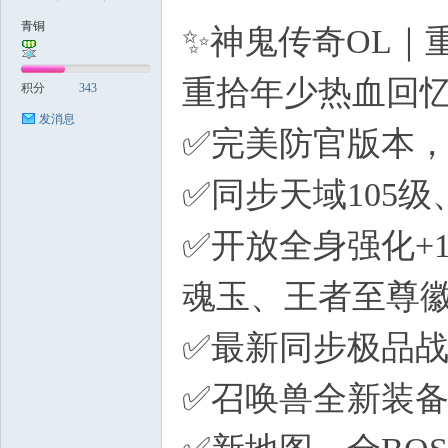
青铜
✨神鬼传奇OL｜
稀
重拾年少热血回
积分
343
发消息
✅完美防官版本
✅同步天域105
✅开放全身强化+
有
魂玉、王者至尊
✅最新同步极品
✅召唤兽全新装备