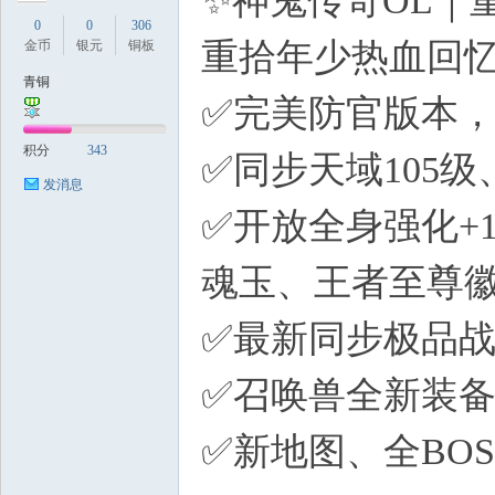
✨神鬼传奇OL｜
0
0
306
重拾年少热血回
金币
银元
铜板
青铜
✅完美防官版本
积分
343
✅同步天域105
发消息
✅开放全身强化+
魂玉、王者至尊
✅最新同步极品
✅召唤兽全新装备
✅新地图、全BO