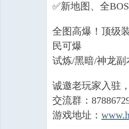
✅新地图、全BO
E- ]1 X, _
全图高爆！顶级装
民可爆
试炼/黑暗/神龙
@* O$ ?3 A# b7 h0 q
诚邀老玩家入驻
交流群：8788672
游戏地址：
www.h