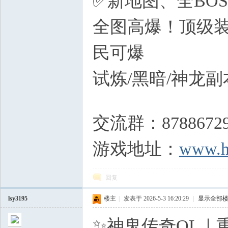
✅新地图、全BO
私
全图高爆！顶级装
民可爆
试炼/黑暗/神龙
( @2 t0 W$ W3 A$ J [6 r: 
服
交流群：8788672
游戏地址：
www.h
回复
lsy3195
楼主
|
发表于 2026-5-3 16:20:29
|
显示全部
✨神鬼传奇OL｜