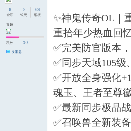
0
0
306
✨神鬼传奇OL｜
金币
银元
铜板
青铜
重拾年少热血回
积分
343
✅完美防官版本
发消息
✅同步天域105
✅开放全身强化+
魂玉、王者至尊
✅最新同步极品
✅召唤兽全新装备