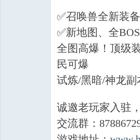
U
✅召唤兽全新装备
✅新地图、全BO
全图高爆！顶级装
民可爆
7 A7 H" n+ O5 
试炼/黑暗/神龙
q' L( A# ^/ }9 \; |' Y$ {
诚邀老玩家入驻
交流群：8788672
游戏地址：
www.h