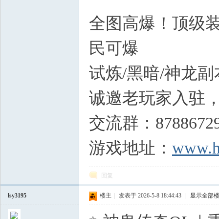
`( N" v4 G+ d
全图高爆！顶级装
民可爆
( B& M W$ J! N
试炼/黑暗/神龙
诚邀老玩家入驻
交流群：8788672
游戏地址：
www.h
回复
lsy3195
楼主
|
发表于 2026-5-8 18:44:43
|
显示全部