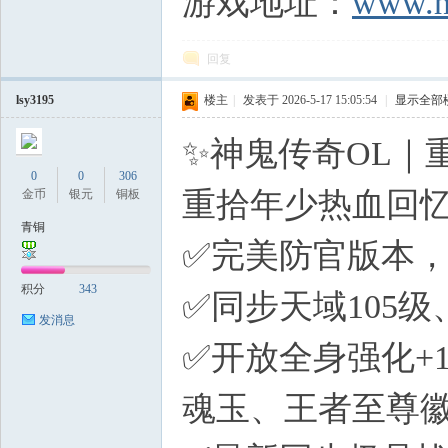
游戏地址：
www.h
回复
lsy3195
楼主
|
发表于 2026-5-17 15:05:54
|
显示全部
✨神鬼传奇OL｜
0
0
306
重拾年少热血回
金币
银元
铜板
青铜
✅完美防官版本
积分
343
✅同步天域105
发消息
✅开放全身强化+
魂玉、王者至尊