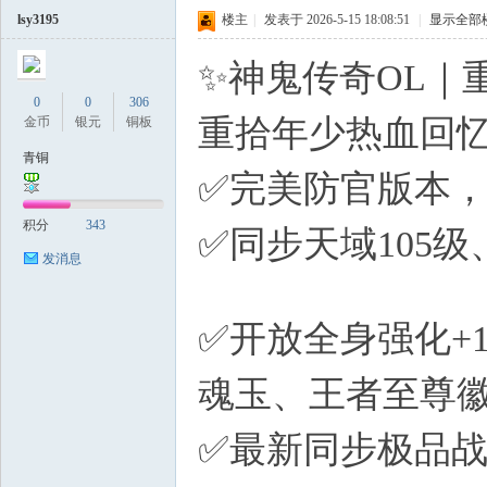
lsy3195
楼主
|
发表于 2026-5-15 18:08:51
|
显示全部
✨神鬼传奇OL｜
0
0
306
重拾年少热血回
金币
银元
铜板
青铜
✅完美防官版本
积分
343
✅同步天域105
发消息
r2 p
✅开放全身强化+
魂玉、王者至尊
✅最新同步极品