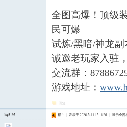
v- ^
全图高爆！顶级装
民可爆
试炼/黑暗/神龙
诚邀老玩家入驻
交流群：8788672
游戏地址：
www.h
回复
lsy3195
楼主
|
发表于 2026-5-11 15:16:26
|
显示全部