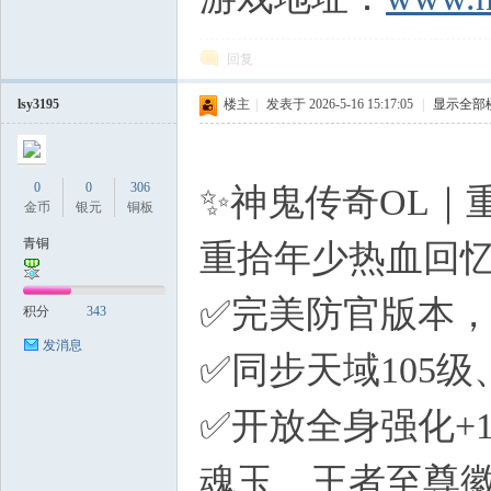
回复
lsy3195
楼主
|
发表于 2026-5-16 15:17:05
|
显示全部
- ]$ V+ A. T: V1 I
0
0
306
✨神鬼传奇OL｜
金币
银元
铜板
青铜
重拾年少热血回
✅完美防官版本
积分
343
发消息
✅同步天域105
✅开放全身强化+
魂玉、王者至尊