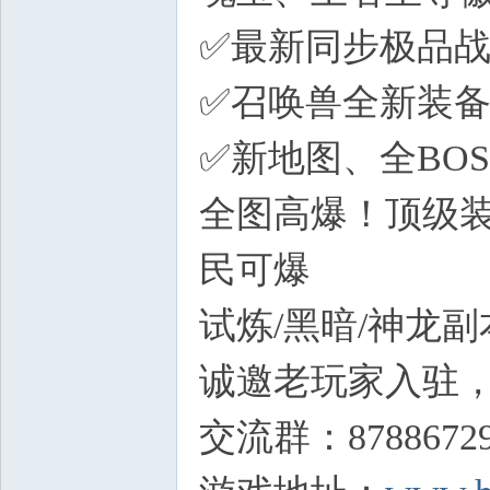
✅最新同步极品
✅召唤兽全新装备
✅新地图、全BO
全图高爆！顶级装
民可爆
1 j: G+ R$ t: ^, 
试炼/黑暗/神龙
诚邀老玩家入驻
交流群：8788672