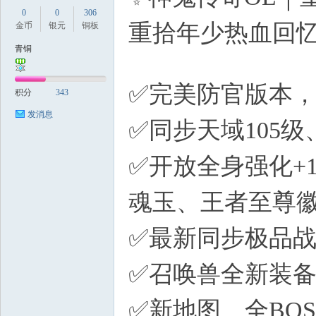
0
0
306
重拾年少热血回
金币
银元
铜板
青铜
@
✅完美防官版本
积分
343
发消息
✅同步天域105
✅开放全身强化+
魂玉、王者至尊
✅最新同步极品
✅召唤兽全新装备
✅新地图、全BO