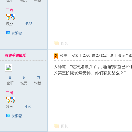
金币
银元
铜板
王者
积分
14585
发消息
回复
页游手游最爱
楼主
|
发表于 2020-10-20 12:24:19
|
显示全
大师道：“这次如果胜了，我们的收益已经
的第三阶段试炼安排。你们有意见么？”
0
0
1万
金币
银元
铜板
王者
积分
14585
发消息
回复