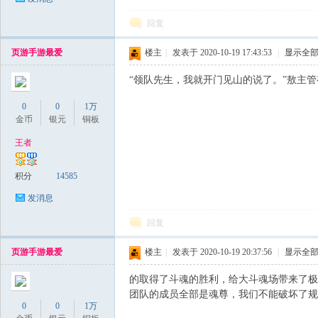
回复
页游手游最爱
楼主
|
发表于 2020-10-19 17:43:53
|
显示全
“领队先生，我就开门见山的说了。”敖主
0
0
1万
金币
银元
铜板
王者
积分
14585
发消息
回复
页游手游最爱
楼主
|
发表于 2020-10-19 20:37:56
|
显示全
的取得了斗魂的胜利，给大斗魂场带来了极
团队的成员全部是魂尊，我们不能破坏了规
0
0
1万