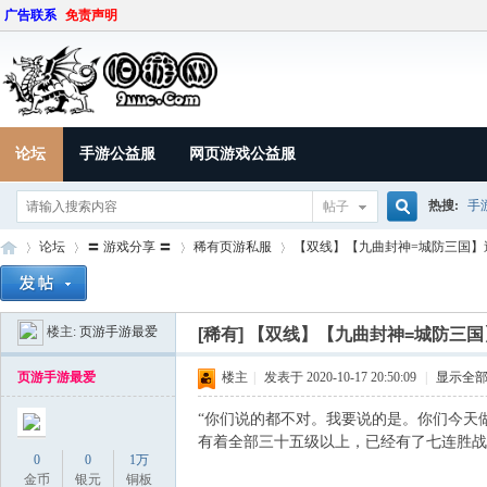
广告联系
免责声明
论坛
手游公益服
网页游戏公益服
热搜:
手
帖子
搜
论坛
〓 游戏分享 〓
稀有页游私服
【双线】【九曲封神=城防三国】送VIP18+
楼主:
页游手游最爱
索
[稀有]
【双线】【九曲封神=城防三国】送VIP
9U
»
›
›
›
页游手游最爱
楼主
|
发表于 2020-10-17 20:50:09
|
显示全
“你们说的都不对。我要说的是。你们今天
有着全部三十五级以上，已经有了七连胜战
0
0
1万
金币
银元
铜板