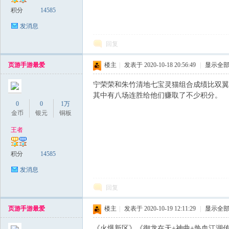
积分
14585
发消息
回复
页游手游最爱
楼主
|
发表于 2020-10-18 20:56:49
|
显示全
宁荣荣和朱竹清地七宝灵猫组合成绩比双翼
其中有八场连胜给他们赚取了不少积分。
0
0
1万
金币
银元
铜板
王者
积分
14585
发消息
回复
页游手游最爱
楼主
|
发表于 2020-10-19 12:11:29
|
显示全
《火爆新区》《御龙在天+神曲+热血江湖传+战神觉醒