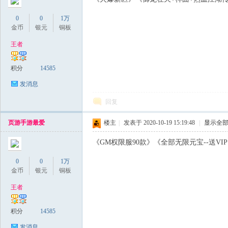
0
0
1万
金币
银元
铜板
王者
积分
14585
发消息
回复
页游手游最爱
楼主
|
发表于 2020-10-19 15:19:48
|
显示全
《GM权限服90款》《全部无限元宝--送VIP1
0
0
1万
金币
银元
铜板
王者
积分
14585
发消息