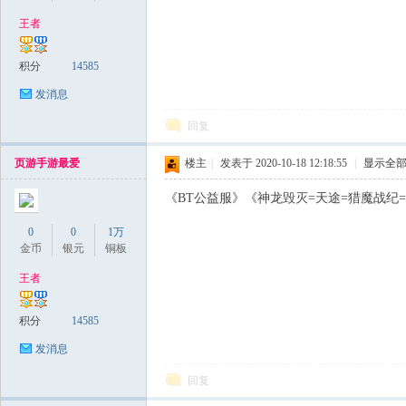
王者
稀
积分
14585
发消息
回复
页游手游最爱
楼主
|
发表于 2020-10-18 12:18:55
|
显示全
《BT公益服》《神龙毁灭=天途=猎魔战纪=龙纹天地》
0
0
1万
有
金币
银元
铜板
王者
积分
14585
发消息
回复