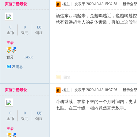
页游手游最爱
楼主
|
发表于 2020-10-18 15:32:58
|
显示全
私
酒这东西喝起来，是越喝越近，也越喝越控
就有着远超常人的身体素质，再加上这段时
0
0
1万
金币
银元
铜板
王者
积分
14585
服
发消息
回复
页游手游最爱
楼主
|
发表于 2020-10-18 18:37:26
|
显示全
斗魂继续，在接下来的一个月时间内，史莱
七胜。在三十级一档内竟然毫无敌手。
0
0
1万
金币
银元
铜板
王者