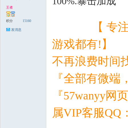
100%.暴击加成
王者
3 ?9 s) ~+ _' k3 G# O. [
稀
积分
15160
【 专注精品
发消息
游戏都有!】
不再浪费时间
『全部有微端
有
『57wany
属VIP客服QQ：5