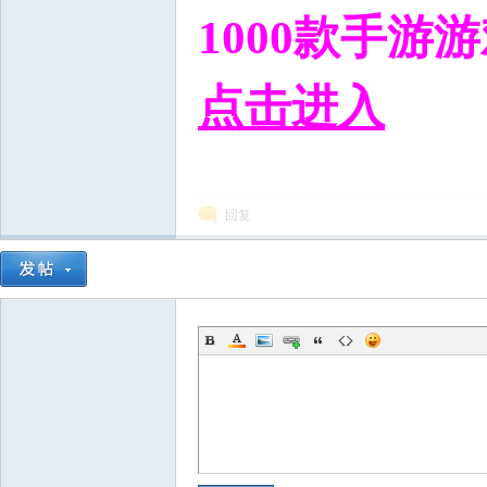
1000款手游
点击进入
|% q, F, M. p3 Y. j/ P
回复