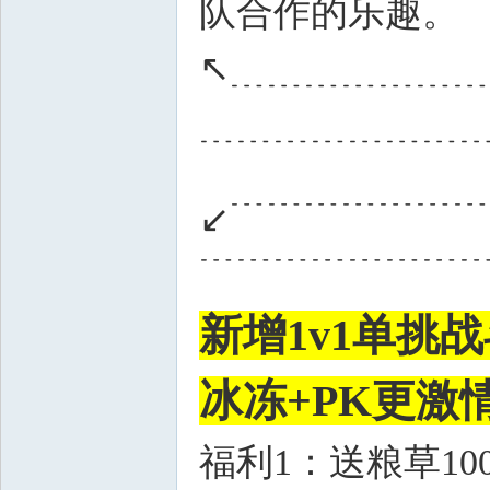
队合作的乐趣。
↖﹍﹍﹍﹍﹍﹍
﹍﹍﹍﹍﹍﹍﹍
; k0 y( E2 p* Z/ F( ]. E
↙﹉﹉﹉﹉﹉﹉
﹉﹉﹉﹉﹉﹉﹉
新增1v1单挑战
冰冻+PK更激
福利1：送粮草1000