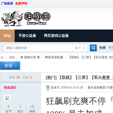
广告联系
免责声明
论坛
手游公益服
网页游戏公益服
热搜:
手
帖子
搜
论坛
〓 游戏分享 〓
稀有页游私服
【双线】【三界】【军火悬赏_攻速10
索
[热门]
【双线】【三界】【军火悬赏_攻
查看:
92
|
回复:
0
9U
»
›
›
›
热血战纪
发表于 2026-6-4 15:41:36
|
显示全部楼层
IP
狂飙刷充爽不停『三
0
5
1万
金币
银元
铜板