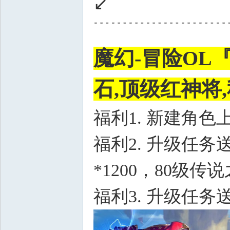
↙﹉﹉﹉﹉﹉﹉
﹉﹉﹉﹉﹉﹉﹉
魔幻-冒险OL『神
石,顶级红神将
福利1. 新建角色上
福利2. 升级任务
*1200，80级传说
福利3. 升级任务