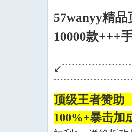
私
57wanyy精
10000款++
服
↙﹉﹉﹉﹉﹉﹉
﹉﹉﹉﹉﹉﹉﹉
顶级王者赞助【
100%+暴击加