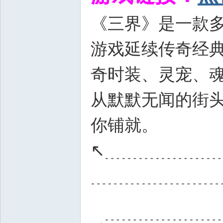
《三界》是一款
游戏延续传奇经
奇时装、灵宠、
从默默无闻的街头
你铺就。
↖﹍﹍﹍﹍﹍﹍
﹍﹍﹍﹍﹍﹍﹍