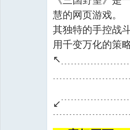
《三国野望》是
慧的网页游戏。
其独特的手控战
用千变万化的策
↖﹍﹍﹍﹍﹍﹍
﹍﹍﹍﹍﹍﹍﹍
↙﹉﹉﹉﹉﹉﹉
﹉﹉﹉﹉﹉﹉﹉