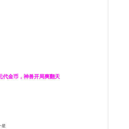
万元代金币，神兽开局爽翻天
十星