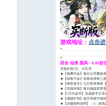
游戏地址：
点击进
↖﹍﹍﹍﹍﹍﹍﹍﹍﹍﹍﹍﹍
3 _% \8 M% ?- v6 C$ l+ @
↙﹉﹉﹉﹉﹉﹉﹉﹉﹉﹉﹉﹉
回合 仙侠 国风 · 0
充值比例1元：10玉帛
★【免费代金】每日云币重磅来袭
★【创角万金】创角送神兽三
★【神兽直升】七日登录神兽【
★【充值掉落】每日挑战世界
★【5万代金币】完成新手引导任
★【满级护驾】提升等级可领传
★【后缀福利说明】（1）游戏内