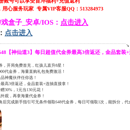
账号可以享受首冲福利+充值返利
务玩家 专属VIP客服QQ：513284973
游戏盒子_安卓/IOS：
点击进入
：
点击进入
﹉﹉﹉﹉﹉﹉﹉﹉﹉﹉﹉﹉﹉﹉﹉﹉﹉﹉﹉﹉﹉﹉﹉﹉﹉﹉﹉﹉﹉﹉﹉﹉↘
天送648【神仙道3】每日超值代金券最高3倍返还，金品套装
金券，开局免费首充，红孩儿直升8星！
000代金券，海量直购礼包免费激活！
极品神魔伙伴任你选！
最高3倍返还，金品套装+连抽直接拿！
30%，1元当130元花！
属外观，再拿海量代金券！
创角后完成新手指引可无条件领取648代金券，每日可领取1次，能拆分，