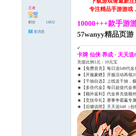
下载游戏请重新注册
王者
专注精品手游游戏，用心服
4 Z9 B3 q! q7 U" a2 l, @
稀
10000+++款手游
积分
14832
发消息
57wanyy精品页游
* ]2 L$ {% ~, T: d
↙﹉﹉﹉﹉﹉﹉﹉﹉﹉﹉﹉﹉
卡牌 仙侠 养成 · 天
充值比例1元：10元宝
★【免费首充】每日送648代
★【开服豪赠】开服活动再领2
有
★【千抽自选】上线送千抽，
★【多倍代金】每日超值代金券
★【额外返利】代金券充值额外赠
★【竞技夺礼】赛事争霸赢专
★【后缀说明】天天送648（