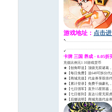
私
游戏地址：
点击进
↖﹍﹍﹍﹍﹍﹍﹍﹍﹍﹍﹍﹍
↙﹉﹉﹉﹉﹉﹉﹉﹉﹉﹉﹉﹉
服
卡牌 三国 养成 · 0
充值比例元1:10游戏货币
★【创角即送】顶级无双诸葛
★【每日免费】送648可拆分
★【商城充值】代金券享双倍
★【累计登录】免费千抽豪礼
★【七日强军】直升15星郭嘉
★【七日签到】直达12星无双
★【后缀说明】商城充值代金券