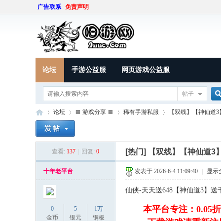
广告联系
免责声明
论坛
手游公益服
网页游戏公益服
帖子
论坛
〓 游戏分享 〓
稀有手游私服
【双线】【神仙道3】
索
[热门]
【双线】【神仙道3
查看:
137
|
回复:
0
9U
»
›
›
›
十年老平台
发表于 2026-6-4 11:09:40
|
显示
仙侠-天天送648【神仙道3】
! v( G" ]3 q% x5 |+ M8 J B. v
本平台专注：0.05折_
0
5
1万
金币
银元
铜板