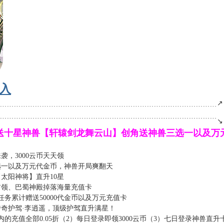
入
﹍﹍﹍﹍﹍﹍﹍﹍﹍﹍﹍﹍﹍﹍﹍﹍﹍﹍﹍﹍﹍﹍﹍﹍﹍﹍﹍﹍﹍﹍﹍﹍↗
﹉﹉﹉﹉﹉﹉﹉﹉﹉﹉﹉﹉﹉﹉﹉﹉﹉﹉﹉﹉﹉﹉﹉﹉﹉﹉﹉﹉﹉﹉﹉﹉↘
.05折送十星神兽【轩辕剑龙舞云山】创角送神兽三选一以及
，3000云币天天领
选一以及万元代金币，神兽开局爽翻天
太阳神将】直升10星
首领、巴蜀神殿掉落海量充值卡
务累计赠送50000代金币以及万元充值卡
奇护驾·李逍遥，顶级护驾直升满星！
的充值全部0.05折（2）每日登录即领3000云币（3）七日登录神兽直升