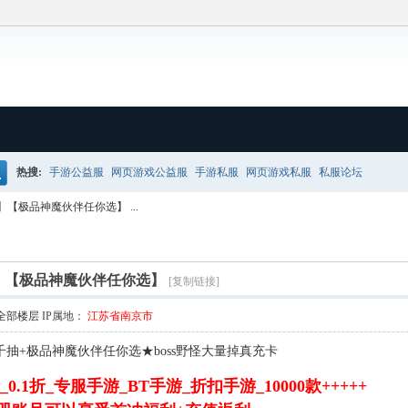
热搜:
手游公益服
网页游戏公益服
手游私服
网页游戏私服
私服论坛
搜
【极品神魔伙伴任你选】 ...
】【极品神魔伙伴任你选】
[复制链接]
全部楼层
IP属地：
江苏省南京市
送千抽+极品神魔伙伴任你选★boss野怪大量掉真充卡
0.1折_专服手游_BT手游_折扣手游_10000款+++++