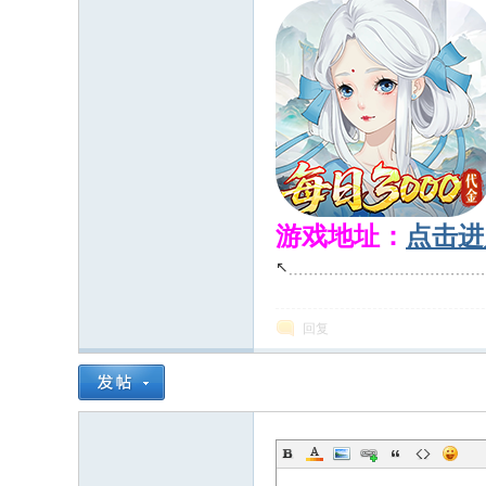
游戏地址：
点击进
↖﹍﹍﹍﹍﹍﹍﹍﹍﹍﹍﹍﹍
* X( ~4 H6 d3 ^! k
回复