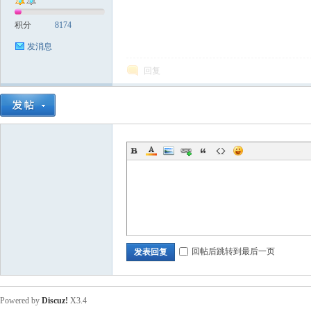
积分
8174
发消息
回复
回帖后跳转到最后一页
发表回复
Powered by
Discuz!
X3.4