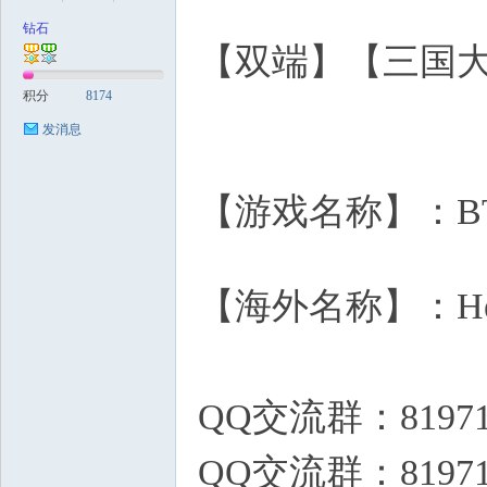
& _/ U7 d7 X8 w1 l! p
钻石
【双端】【三国大
稀
积分
8174
q& y) E- _) U2 P
发消息
【游戏名称】：B
- d! K4 k3 b$ }. i- o7 o8 ~
有
【海外名称】：Heroi
QQ交流群：81971
QQ交流群：81971