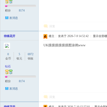
积分
8174
发消息
回复
待续花开
楼主
|
发表于 2026-7-9 14:52:42
|
显示全部
UK摸摸摸摸摸摸图涂鸦www
0
5
6972
金币
银元
铜板
钻石
积分
8174
发消息
回复
待续花开
楼主
|
发表于 2026-7-10 15:57:01
|
显示全部