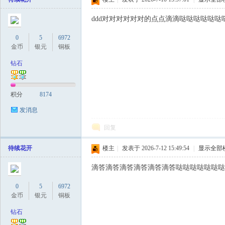
ddd对对对对对对的点点滴滴哒哒哒哒哒哒
0
5
6972
金币
银元
铜板
钻石
积分
8174
发消息
回复
待续花开
楼主
|
发表于 2026-7-12 15:49:54
|
显示全部
滴答滴答滴答滴答滴答滴答哒哒哒哒哒哒哒
0
5
6972
金币
银元
铜板
钻石