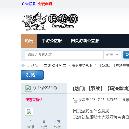
广告联系
免责声明
论坛
手游公益服
网页游戏公益服
帖子
论坛
〓 游戏分享 〓
稀有手游私服
【双线】【玛法皇城】
楼主:
yb235手游
索
[热门]
【双线】【玛法皇城
9U
»
›
›
›
变态页游sf
发表于 2021-7-25 16:33:57
|
显
网页游戏是什么意思
9 u( Z9 T/ o5 t
页游公益服吧十大最好玩网页游
0
0
4万
金币
银元
铜板