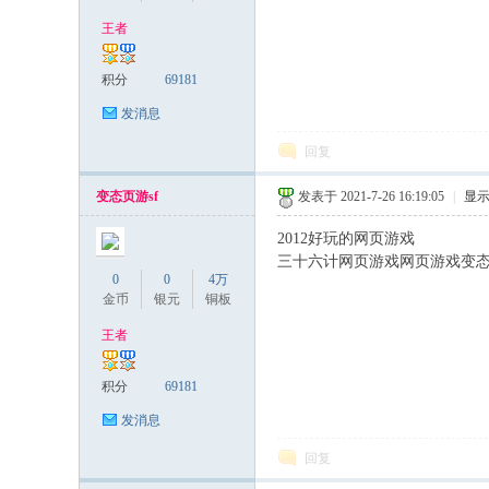
王者
稀
积分
69181
发消息
回复
变态页游sf
发表于 2021-7-26 16:19:05
|
显
2012好玩的网页游戏
! V9 e& O7 \2 r
三十六计网页游戏网页游戏变
0
0
4万
有
金币
银元
铜板
王者
积分
69181
发消息
回复