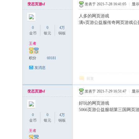
变态页游sf
发表于 2021-7-28 16:41:05
|
显
私
人多的网页游戏
满v页游公益服传奇网页游戏公
0
0
4万
金币
银元
铜板
王者
积分
69181
服
发消息
回复
变态页游sf
发表于 2021-7-29 16:51:47
|
显
好玩的网页游戏
. t& g7 l% N$ M5 ~: n
5066页游公益服胡莱三国网页
0
0
4万
金币
银元
铜板
王者