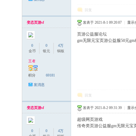
回复
变态页游sf
发表于 2021-8-1 09:20:07
|
显示
页游公益服论坛
3 k: W5 p; r& F. r; j5 
gm无限元宝页游公益服50元
0
0
4万
金币
银元
铜板
王者
积分
69181
发消息
回复
变态页游sf
发表于 2021-8-2 09:31:39
|
显示
超级网页游戏
5 r" ~. l# f% J& T }* k
传奇类页游公益服gm无限元宝
0
0
4万