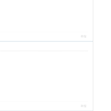
举报
举报