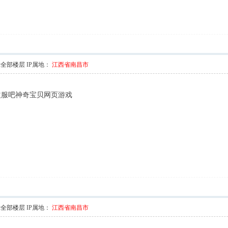
示全部楼层
IP属地：
江西省南昌市
益服吧神奇宝贝网页游戏
示全部楼层
IP属地：
江西省南昌市