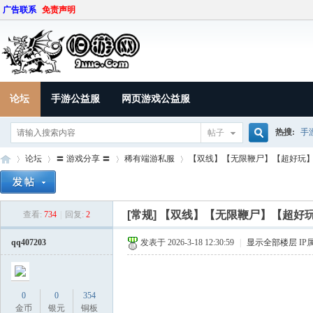
广告联系
免责声明
论坛
手游公益服
网页游戏公益服
热搜:
手
帖子
搜
论坛
〓 游戏分享 〓
稀有端游私服
【双线】【无限鞭尸】【超好玩
索
[常规]
【双线】【无限鞭尸】【超好
查看:
734
|
回复:
2
9U
»
›
›
›
qq407203
发表于 2026-3-18 12:30:59
|
显示全部楼层
IP
0
0
354
金币
银元
铜板