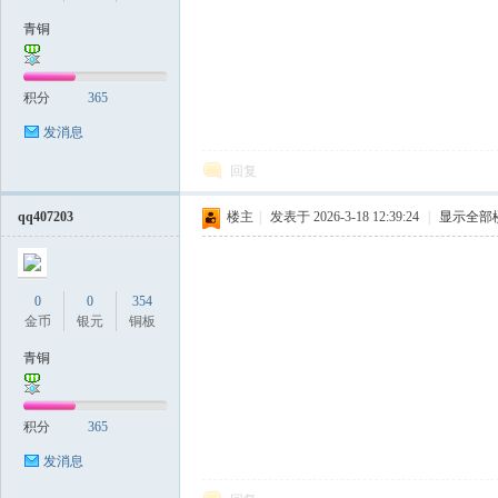
青铜
稀
积分
365
发消息
回复
qq407203
楼主
|
发表于 2026-3-18 12:39:24
|
显示全部
4 g) q' F' j- |) O# L8 s
1 K! V& I: k* N6 z6 b
有
0
0
354
金币
银元
铜板
青铜
积分
365
发消息