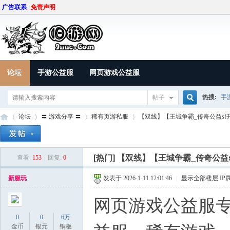
广告联系
免责声明
论坛
手游公益服
网页游戏公益服
热搜:
手
帖子
搜
论坛
〓 游戏分享 〓
稀有页游私服
【双线】【王城争霸_传奇公益sf开服表
索
[热门]
【双线】【王城争霸_传奇公益sf开
查看:
153
|
回复:
0
9U
»
›
›
›
新服玩
发表于 2026-1-11 12:01:46
|
显示全部楼层
IP
网页游戏公益服专
0
0
6万
金币
银元
铜板