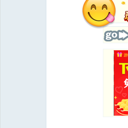
8 O! H/ T3 X9 G0 _- X4 m