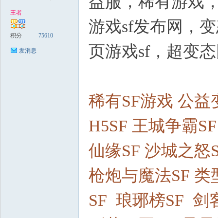
益服，稀有游戏，
王者
游戏sf发布网，
稀
积分
75610
页游戏sf，超变
发消息
稀有SF游戏 公益
H5SF 王城争霸S
有
仙缘SF 沙城之怒
枪炮与魔法SF 类
SF 琅琊榜SF 剑