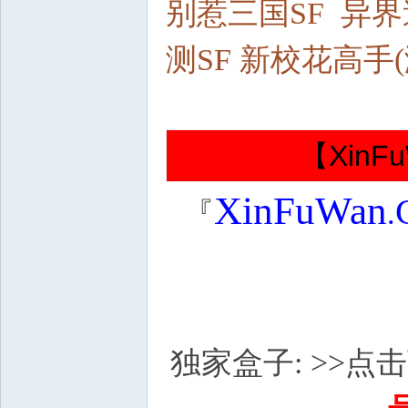
别惹三国SF 异界
私
测SF 新校花高手(
【Xin
XinFuWan
服
『
.
独家盒子: >>点