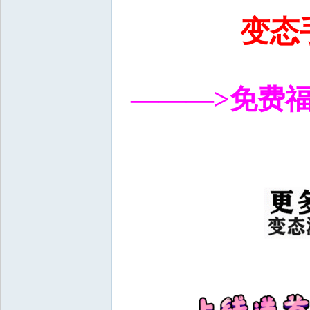
变态
+ Z8 }4 W/ _2 S' l
———>免费
4 ]2 t! X$ f: ?9 G% S