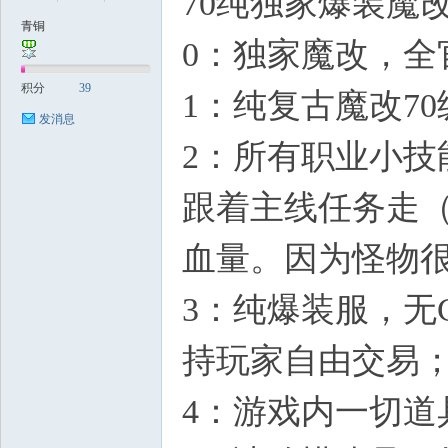
70纯独家爆装魔
青铜
0：独家魔改，
稀
积分
39
1：纯复古魔改7
发消息
2：所有职业小技
跟着主线任务走（
血量。因为怪物
有
3：纯爆装服，无
持玩家自由交易
4：游戏内一切