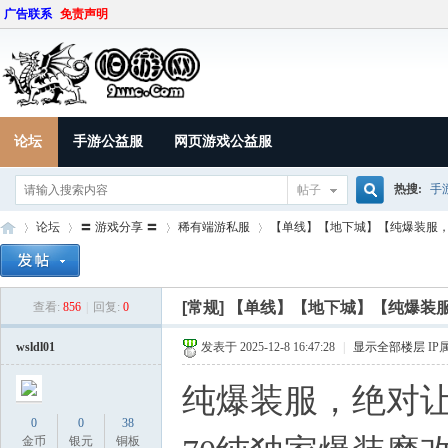
广告联系
免责声明
论坛
手游公益服
网页游戏公益服
热搜:
手
帖子
搜
论坛
〓 游戏分享 〓
稀有端游私服
【单线】【地下城】【纯爆装服，绝
索
[常规]
【单线】【地下城】【纯爆装
查看:
856
|
回复:
0
9U
»
›
›
›
wsldl01
发表于 2025-12-8 16:47:28
|
显示全部楼层
IP
纯爆装服，绝对
0
0
38
金币
银元
铜板