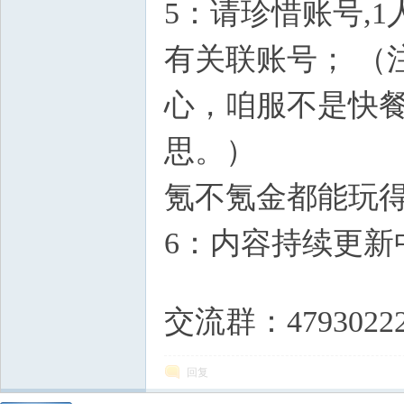
5：请珍惜账号,
私
有关联账号； （
心，咱服不是快餐
思。）
) @: v8 j# Z$ Z" 
氪不氪金都能玩得
服
6：内容持续更新
, Y- r+ H' P) F+ f0 c# N
交流群：4793022
回复