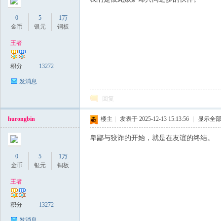
0
5
1万
金币
银元
铜板
王者
积分
13272
发消息
回复
hurongbin
楼主
|
发表于 2025-12-13 15:13:56
|
显示全
卑鄙与狡诈的开始，就是在友谊的终结。
0
5
1万
金币
银元
铜板
王者
积分
13272
发消息