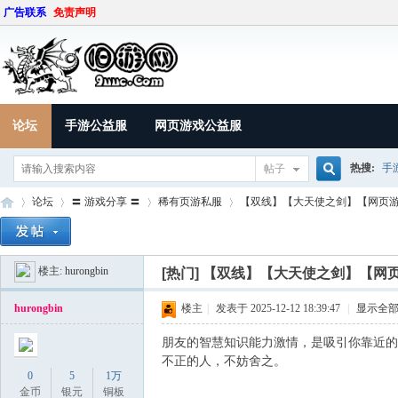
广告联系
免责声明
论坛
手游公益服
网页游戏公益服
热搜:
手
帖子
搜
论坛
〓 游戏分享 〓
稀有页游私服
【双线】【大天使之剑】【网页游戏-
楼主:
hurongbin
索
[热门]
【双线】【大天使之剑】【网页
9U
»
›
›
›
hurongbin
楼主
|
发表于 2025-12-12 18:39:47
|
显示全
朋友的智慧知识能力激情，是吸引你靠近的
不正的人，不妨舍之。
0
5
1万
金币
银元
铜板