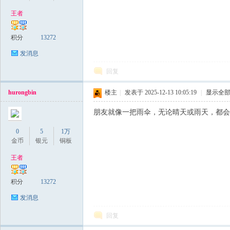
王者
稀
积分
13272
发消息
回复
hurongbin
楼主
|
发表于 2025-12-13 10:05:19
|
显示全
朋友就像一把雨伞，无论晴天或雨天，都会
0
5
1万
有
金币
银元
铜板
王者
积分
13272
发消息
回复