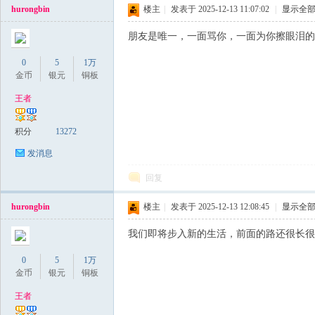
hurongbin
楼主
|
发表于 2025-12-13 11:07:02
|
显示全
私
朋友是唯一，一面骂你，一面为你擦眼泪的
0
5
1万
金币
银元
铜板
王者
积分
13272
服
发消息
回复
hurongbin
楼主
|
发表于 2025-12-13 12:08:45
|
显示全
我们即将步入新的生活，前面的路还很长很
0
5
1万
金币
银元
铜板
王者