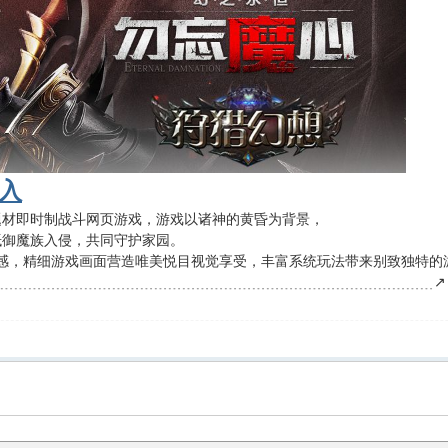
入
题材即时制战斗网页游戏，游戏以诸神的黄昏为背景，
抵御魔族入侵，共同守护家园。
快感，精细游戏画面营造唯美悦目视觉享受，丰富系统玩法带来别致独特的
﹍﹍﹍﹍﹍﹍﹍﹍﹍﹍﹍﹍﹍﹍﹍﹍﹍﹍﹍﹍﹍﹍﹍﹍﹍﹍﹍﹍﹍﹍﹍﹍↗