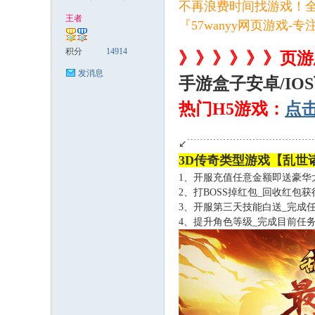
不再浪费时间找游戏！
王者
『57wanyy网页游戏-专
( B% N5 a" S3 y6 J" w5 r
稀
积分
14914
》》》》》》页游
发消息
手游盒子安卓/IO
热门H5游戏：
点
↙﹉﹉﹉﹉﹉﹉﹉﹉﹉﹉﹉﹉
3D传奇类型游戏【乱世诸
1、开服充值任意金额即送豪华
有
2、打BOSS掉红包_回收红包获
3、开服第三天技能白送_完成
4、提升角色等级_完成目前任