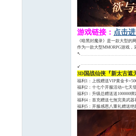
游戏链接：
点击进
《暗黑封魔录》是一款大型的网
作为一款大型MMORPG游戏，
↖﹍﹍﹍﹍﹍﹍﹍﹍﹍﹍﹍﹍
↙﹉﹉﹉﹉﹉﹉﹉﹉﹉﹉﹉﹉
3D国战仙侠『新太古遮天
福利1：上线赠送VIP黄金卡+500
福利2：十七个开服活动+七天登陆
福利3：升级总赠送送100000
福利4：首充赠送七煞完美武器礼
福利5：开服感恩八重礼赠送绝