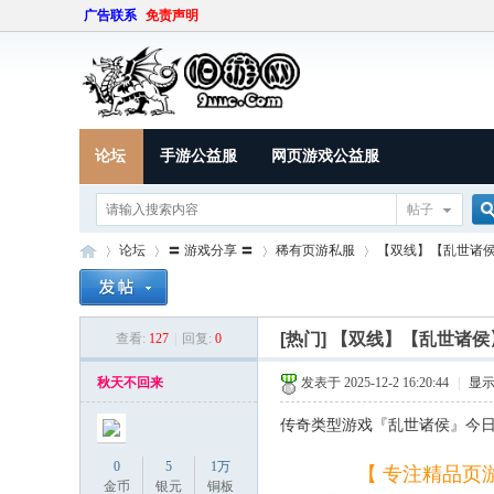
广告联系
免责声明
论坛
手游公益服
网页游戏公益服
帖子
论坛
〓 游戏分享 〓
稀有页游私服
【双线】【乱世诸侯】【
索
[热门]
【双线】【乱世诸侯】
查看:
127
|
回复:
0
9U
»
›
›
›
秋天不回来
发表于 2025-12-2 16:20:44
|
显
传奇类型游戏『乱世诸侯』今日新区_
0
5
1万
【 专注精品页游+变
金币
银元
铜板