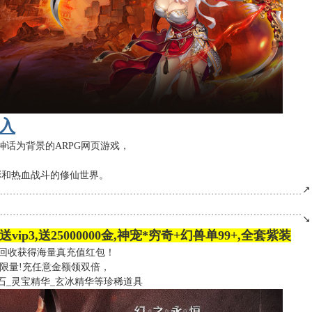
入
神话为背景的ARPG网页游戏，
彩和热血战斗的修仙世界。
﹍﹍﹍﹍﹍﹍﹍﹍﹍﹍﹍﹍﹍﹍﹍﹍﹍﹍﹍﹍﹍﹍﹍﹍﹍﹍﹍﹍﹍﹍﹍﹍↗
﹉﹉﹉﹉﹉﹉﹉﹉﹉﹉﹉﹉﹉﹉﹉﹉﹉﹉﹉﹉﹉﹉﹉﹉﹉﹉﹉﹉﹉﹉﹉﹉↘
ip3,送25000000金,神宠*穷奇+幻兽单99+,全套紫装
，回收获得海量真充值红包！
不限量!充任意金额领双倍，
石_灵宝精华_玄冰精华等珍稀道具