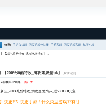
热搜:
手游公益服
网页游戏公益服
手游私服
网页游戏私服
私服论坛
搜
200%炫酷特效_满攻速,激情pk】 ...
【200%炫酷特效_满攻速,激情pk】
[复制链接]
示全部楼层
IP属地：
浙江省
200%炫酷特效_满攻速,激情pk_送5000000元宝
态H5+变态手游！什么类型游戏都有!】