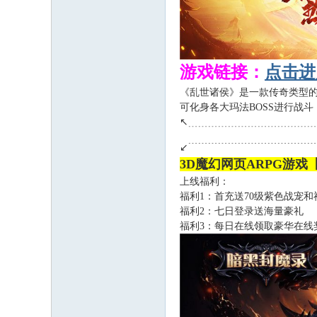
私
游戏链接：
点击进
《乱世诸侯》是一款传奇类型
可化身各大玛法BOSS进行战
↖﹍﹍﹍﹍﹍﹍﹍﹍﹍﹍﹍﹍
- k- [- N; D# b# \) Q
↙﹉﹉﹉﹉﹉﹉﹉﹉﹉﹉﹉﹉
服
3D魔幻网页ARPG游戏
上线福利：
福利1：首充送70级紫色战宠和
福利2：七日登录送海量豪礼
福利3：每日在线领取豪华在线