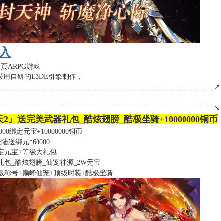
入
页ARPG游戏
采用自研的E3DE引擎制作，
﹍﹍﹍﹍﹍﹍﹍﹍﹍﹍﹍﹍﹍﹍﹍﹍﹍﹍﹍﹍﹍﹍﹍﹍﹍﹍﹍﹍﹍﹍﹍﹍↗
﹉﹉﹉﹉﹉﹉﹉﹉﹉﹉﹉﹉﹉﹉﹉﹉﹉﹉﹉﹉﹉﹉﹉﹉﹉﹉﹉﹉﹉﹉﹉﹉↘
2』送完美武器礼包_酷炫翅膀_酷极坐骑+10000000铜币
00绑定元宝+10000000铜币
送绑元*60000
绑定元宝+等级大礼包
包_酷炫翅膀_仙宠神源_2W元宝
版称号+巅峰仙宠+顶级时装+酷极坐骑