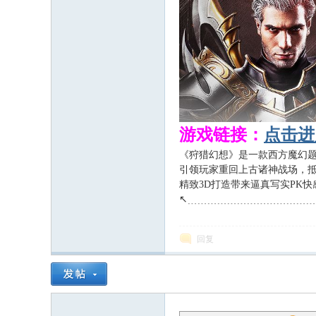
游戏链接：
点击进
《狩猎幻想》是一款西方魔幻
引领玩家重回上古诸神战场，
精致3D打造带来逼真写实PK
↖﹍﹍﹍﹍﹍﹍﹍﹍﹍﹍﹍﹍
& F$ D! |9 R3 U2 A( `" W
回复