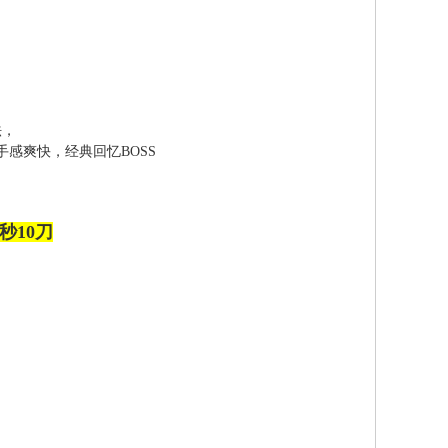
法，
感爽快，经典回忆BOSS
秒10刀