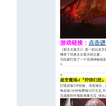
游戏链接：
点击进
《新太古遮天2》是一款以东方
继承了经典太古遮天的元素，
为玩家打造了一个充满神秘色
↖﹍﹍﹍﹍﹍﹍﹍﹍﹍﹍﹍﹍
↙﹉﹉﹉﹉﹉﹉﹉﹉﹉﹉﹉﹉
超变魔域sf『狩猎幻想』送v
打怪掉落VIP经验、传世神兵
每在线1分钟免费领10万元宝,
完成签到可领取海量元宝_强化