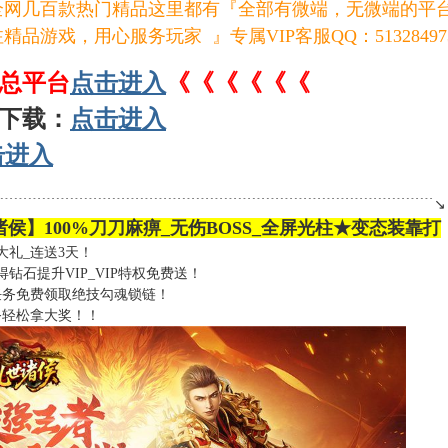
全网几百款热门精品这里都有『全部有微端，无微端的平
注精品游戏，用心服务玩家 』专属VIP客服QQ：51328497
总平台
点击进入
《《《《《《
S下载：
点击进入
击进入
﹉﹉﹉﹉﹉﹉﹉﹉﹉﹉﹉﹉﹉﹉﹉﹉﹉﹉﹉﹉﹉﹉﹉﹉﹉﹉﹉﹉﹉﹉﹉﹉↘
侯】100%刀刀麻痹_无伤BOSS_全屏光柱★变态装靠打
大礼_连送3天！
得钻石提升VIP_VIP特权免费送！
任务免费领取绝技勾魂锁链！
务轻松拿大奖！！