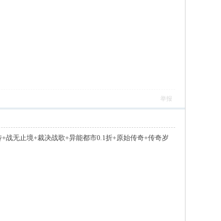
举报
传+战无止境+裁决战歌+异能都市0.1折+原始传奇+传奇岁