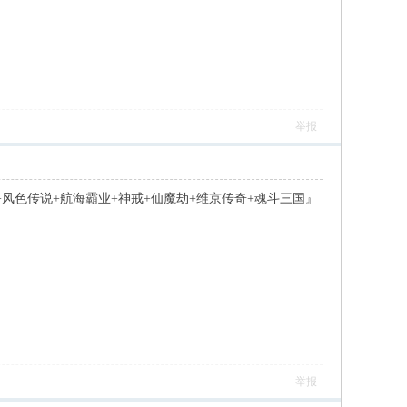
举报
怒+风色传说+航海霸业+神戒+仙魔劫+维京传奇+魂斗三国』
举报