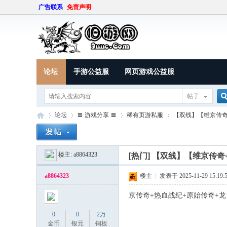
广告联系
免责声明
论坛
手游公益服
网页游戏公益服
帖子
论坛
〓 游戏分享 〓
稀有页游私服
【双线】【维京传奇+
楼主:
a8864323
索
[热门]
【双线】【维京传奇
9U
»
›
›
›
a8864323
楼主
|
发表于 2025-11-29 15:19:
京传奇+热血战纪+原始传奇+龙
0
0
2万
金币
银元
铜板