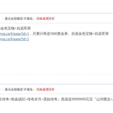
1
|
显示全部楼层
IP属地：
河南省漯河市
选金色宝物+自选军师
iyou.cn/#/game?id=1
，月累计再送5000黄金券、自选金色宝物+自选军师
/ z
iyou.cn/#/game?id=1
0
|
显示全部楼层
IP属地：
河南省漯河市
京传奇+热血战纪+传奇岁月+原始传奇』首战送99999999元宝『山河图志