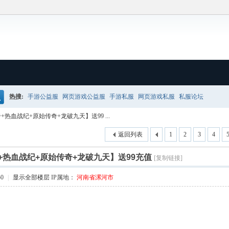
热搜:
手游公益服
网页游戏公益服
手游私服
网页游戏私服
私服论坛
搜
热血战纪+原始传奇+龙破九天】送99 ...
返回列表
1
2
3
4
+热血战纪+原始传奇+龙破九天】送99充值
[复制链接]
50
|
显示全部楼层
IP属地：
河南省漯河市