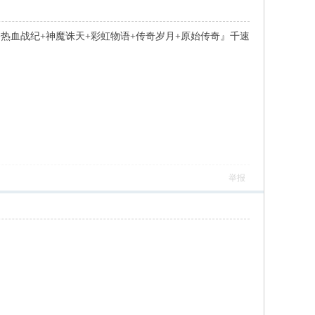
西游+热血战纪+神魔诛天+彩虹物语+传奇岁月+原始传奇』千速
举报
, s3 f$ u