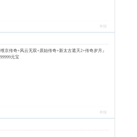
举报
恒+维京传奇+风云无双+原始传奇+新太古遮天2+传奇岁月』
9999元宝
举报