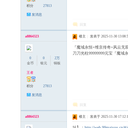
积分
27813
发消息
回复
a8864323
楼主
|
发表于 2025-11-30 13:08:
『魔域永恒+维京传奇+风云无双
刀刀光柱99999999元宝『魔
0
0
2万
金币
银元
铜板
王者
积分
27813
发消息
回复
a8864323
楼主
|
发表于 2025-11-30 17:12:
址】：
http://web.99maiyou.cn/