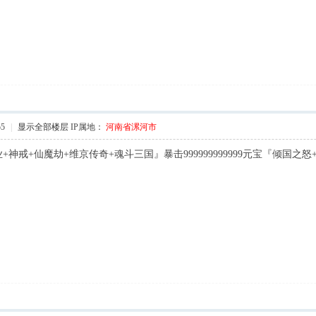
55
|
显示全部楼层
IP属地：
河南省漯河市
神戒+仙魔劫+维京传奇+魂斗三国』暴击999999999999元宝『倾国之