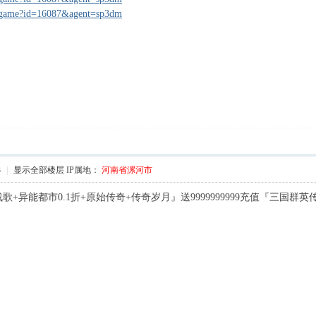
#/game?id=16087&agent=sp3dm
* p6 Z- S3 ]9 T( @9 b& F
3
|
显示全部楼层
IP属地：
河南省漯河市
+异能都市0.1折+原始传奇+传奇岁月』送9999999999充值『三国群英