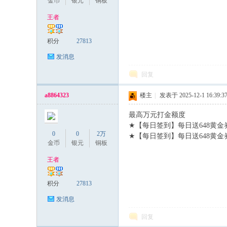
金币
银元
铜板
王者
积分
27813
发消息
回复
a8864323
楼主
|
发表于 2025-12-1 16:39:3
最高万元打金额度
0 r! g7 @+ t8 V% O
★【每日签到】每日送648黄
0
0
2万
★【每日签到】每日送648黄金
金币
银元
铜板
王者
积分
27813
发消息
回复