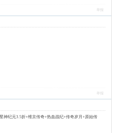
举报
# j5 c- C0 C4 @0 @
举报
+星神纪元3.5折+维京传奇+热血战纪+传奇岁月+原始传