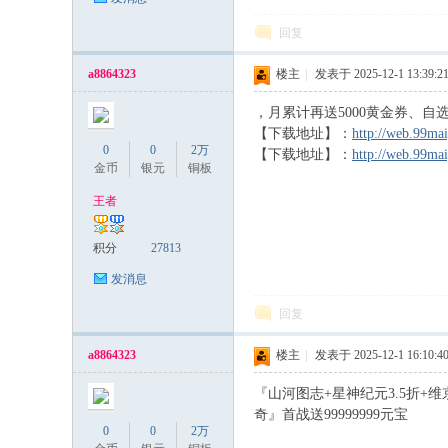
回复
a8864323
楼主
|
发表于 2025-12-1 13:39:2
，月累计再送5000黄金券、自
【下载地址】：
http://web.99ma
0
0
2万
【下载地址】：
http://web.99ma
金币
银元
铜板
王者
积分
27813
发消息
回复
a8864323
楼主
|
发表于 2025-12-1 16:10:4
『山河图志+星神纪元3.5折+维
奇』首战送99999999元宝
0
0
2万