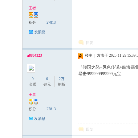
王者
稀
积分
27813
发消息
回复
a8864323
楼主
|
发表于 2025-11-29 15:39:
『倾国之怒+风色传说+航海霸业+
暴击999999999999元宝
0
0
2万
有
金币
银元
铜板
王者
积分
27813
发消息
回复