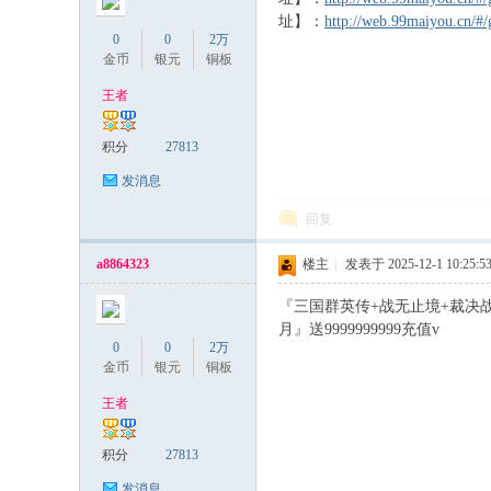
址】：
http://web.99maiyou.cn/
0
0
2万
金币
银元
铜板
王者
积分
27813
发消息
回复
a8864323
楼主
|
发表于 2025-12-1 10:25:5
『三国群英传+战无止境+裁决战歌
月』送9999999999充值v
0
0
2万
金币
银元
铜板
王者
积分
27813
发消息