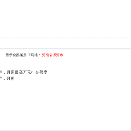
7
|
显示全部楼层
IP属地：
河南省漯河市
/ x" S# j
金券，月累最高万元打金额度
3 ?+ z# |+ i8 x7 f
券，月累