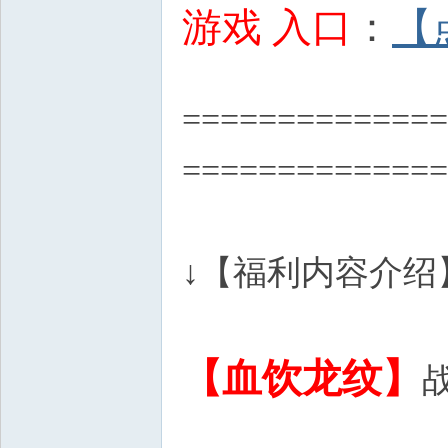
游戏 入口
：
【
' ^+ w q3 |' p t+ I5 z% _8 i
============
==============
↓【福利内容介绍
【血饮龙纹】
C# |9 i" Z. l# j$ r% K/ @, 