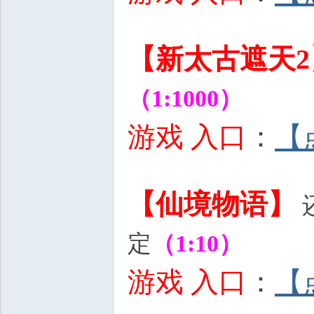
# Z. e% t# i# q: b |. E
【新太古遮天2
（1:1000）
游戏 入口
：
【
9 ~5 m/ ~3 ^3 C3 W: Z- y*
【仙境物语】
定
（1:10）
# t# C; ?/
游戏 入口
：
【