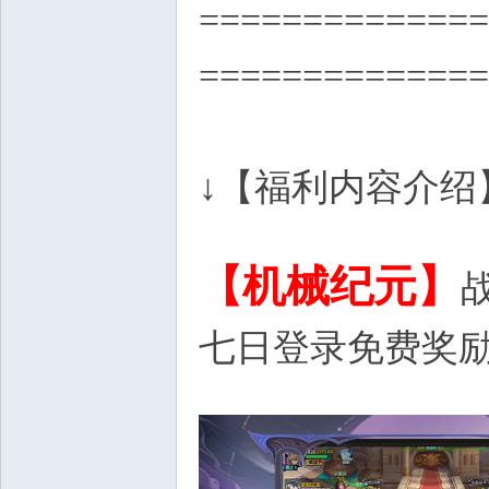
============
==============
↓【福利内容介绍
& s+ q# I- c% u$ V& V* [
【机械纪元】
七日登录免费奖
1 L- L: e- ~& d, ?9 U/ k8 X,