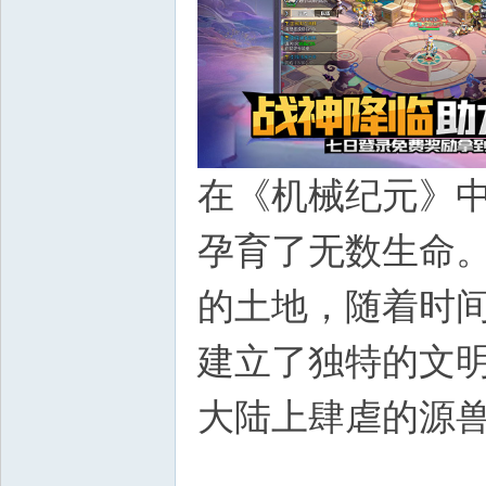
在《机械纪元》
孕育了无数生命
的土地，随着时
建立了独特的文
大陆上肆虐的源
1 X' l( h( [3 e4 i; |