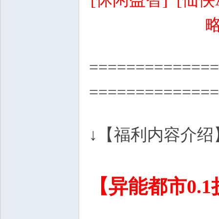
私
略
) ?2 b9 ^ q) |/ R+ N
============
==============
服
) f7 G, Q8 d2 I+ j9 A* P$ 
↓【福利内容介绍
【异能都市0.1
" Q: f' B* o0 C3 N. H! U, t