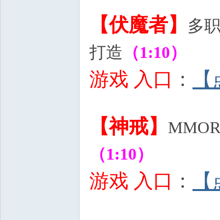
. h' i5 X O* L* _2 {
【伏魔者】
多
打造
（1:10）
游戏 入口
：
【
; @- K, x# q& h- ~! _
【神戒】
MMO
（1:10）
6 |7 o2 V( `3 
游戏 入口
：
【