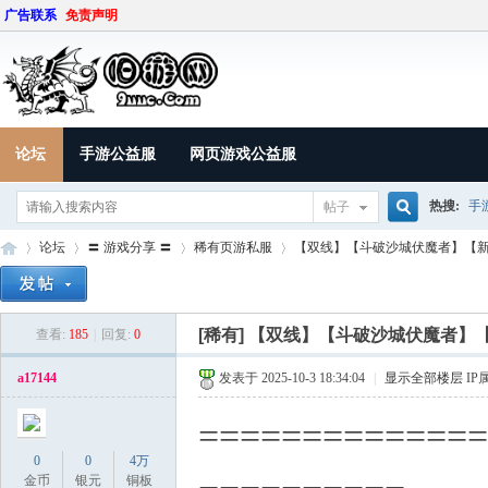
广告联系
免责声明
论坛
手游公益服
网页游戏公益服
热搜:
手
帖子
搜
论坛
〓 游戏分享 〓
稀有页游私服
【双线】【斗破沙城伏魔者】【新VI
索
[稀有]
【双线】【斗破沙城伏魔者】【
查看:
185
|
回复:
0
9U
»
›
›
›
a17144
发表于 2025-10-3 18:34:04
|
显示全部楼层
IP
==============
0
0
4万
金币
银元
铜板