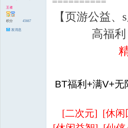
==========
0 L& R*
王者
【
页游
公益、
稀
积分
45667
高福利
发消息
有
BT福利+满V+
[二次元] [休闲
[休闲益智] [仙侠