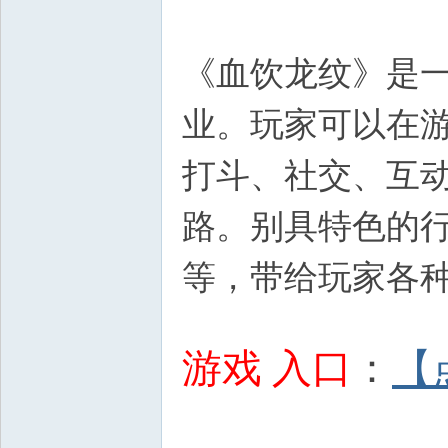
《血饮龙纹》是一
业。玩家可以在
打斗、社交、互
路。别具特色的
等，带给玩家各
2 w0 L9 @# m; L+ X6 K+ k
游戏 入口
：
【
# V- }% |% n6 R