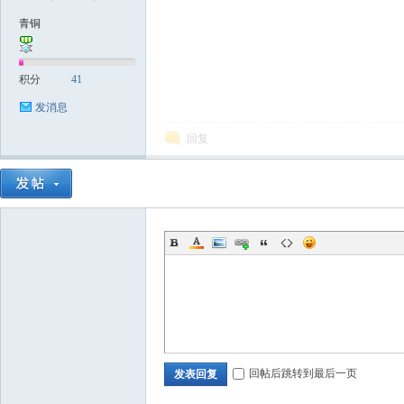
5 l i( _0 `3 O7 n
青铜
稀
积分
41
发消息
回复
有
回帖后跳转到最后一页
发表回复