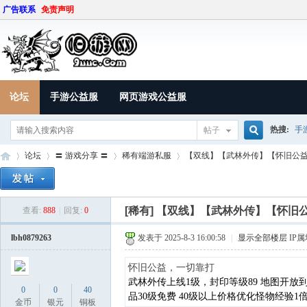
广告联系
免责声明
论坛
手游公益服
网页游戏公益服
热搜:
手
帖子
搜
论坛
〓 游戏分享 〓
稀有端游私服
【双线】【武林外传】【怀旧公益，
索
[稀有]
【双线】【武林外传】【怀旧
查看:
888
|
回复:
0
9U
»
›
›
›
lbh0879263
发表于 2025-8-3 16:00:58
|
显示全部楼层
IP
怀旧公益，一切靠打
武林外传上线1级，封印等级89 地图开放
0
0
40
品30级免费 40级以上价格优化怪物经验1
金币
银元
铜板