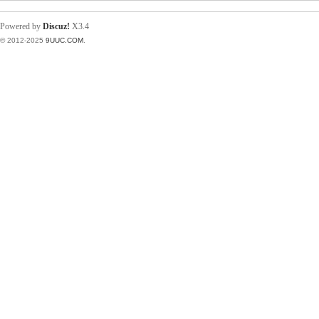
私
Powered by
Discuz!
X3.4
© 2012-2025
9UUC.COM
.
服