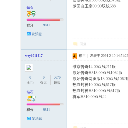
仙侠神域H500:00双线379服
9 F4 T
梦回白玉京00:00双线688
钻石
稀
积分
9811
发消息
回复
wzy1011417
楼主
|
发表于 2024-2-19 14:51:2
维京传奇14:00双线211服
, x+ J4 C6
原始传奇H513:00双线1062服
有
0
0
6676
原始传奇网页版13:00双线1062
金币
银元
铜板
热血封神10:00双线617服
热血封神H510:00双线617服
钻石
将军H510:00双线22
积分
9811
发消息