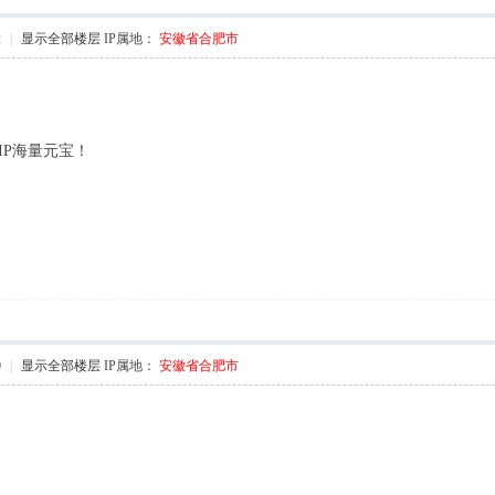
2
|
显示全部楼层
IP属地：
安徽省合肥市
]# f; w
IP海量元宝！
& \! q( c' V5 V1 r- n7 x
! W' u+ F8 b) }( Q. J' X' F2 z
0
|
显示全部楼层
IP属地：
安徽省合肥市
 L+ m# |; G( T: j9 C
3 @/ P