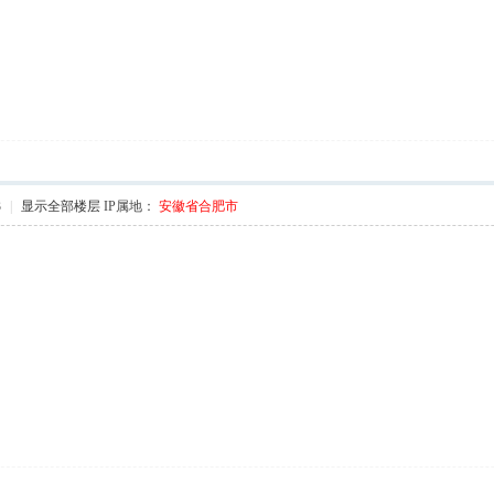
3
|
显示全部楼层
IP属地：
安徽省合肥市
 u6 D0 A- r4 a G