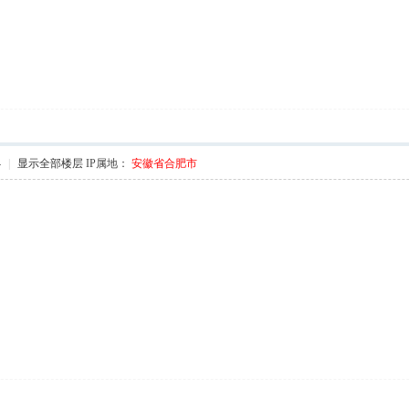
4
|
显示全部楼层
IP属地：
安徽省合肥市
x: S0 {% V4 t
@: K4 T4 f% ?1 n4 b