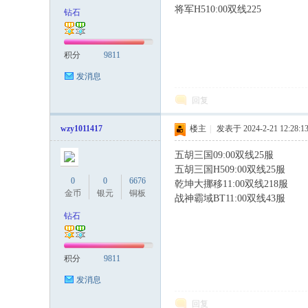
将军H510:00双线225
钻石
积分
9811
发消息
回复
wzy1011417
楼主
|
发表于 2024-2-21 12:28:1
五胡三国09:00双线25服
五胡三国H509:00双线25服
0
0
6676
乾坤大挪移11:00双线218服
1 } a:
金币
银元
铜板
战神霸域BT11:00双线43服
钻石
积分
9811
发消息
回复