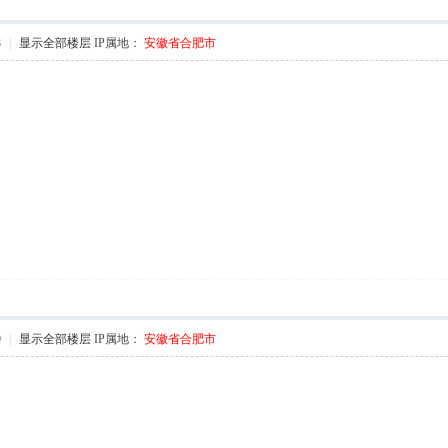
8
|
显示全部楼层
IP属地：
安徽省合肥市
 `) j# }
S0 M, i; C
h; ]$ l8 V0 C8 j
9
|
显示全部楼层
IP属地：
安徽省合肥市
o* |+ r( ~0 ]; g W