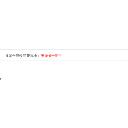
' C! f# R. ~1 I6 ?; \
2
|
显示全部楼层
IP属地：
安徽省合肥市
 j) Z0 S( p' e" p2 ~
服
5 K b2 m8 G9 b7 F% s/ S2 I2 t