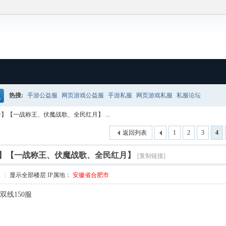
热搜:
手游公益服
网页游戏公益服
手游私服
网页游戏私服
私服论坛
搜
】【一战称王、伏魔战歌、全民红月】 ...
返回列表
1
2
3
4
】【一战称王、伏魔战歌、全民红月】
[复制链接]
1
|
显示全部楼层
IP属地：
安徽省合肥市
双线150服
 R/ Y' T) c9 Z6 J
2 _, w