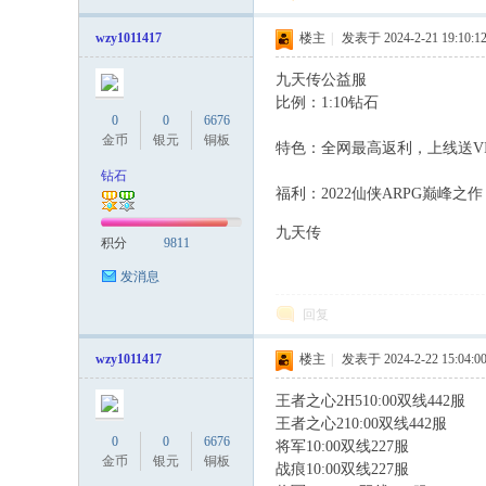
wzy1011417
楼主
|
发表于 2024-2-21 19:10:1
九天传公益服
0 z# n: `+ @0 o& i/ o6 Q/ 
比例：1:10钻石
0
0
6676
金币
银元
铜板
特色：全网最高返利，上线送V
钻石
福利：2022仙侠ARPG巅峰之作
% `0 B a& e$ h+ P5 n, k3 h$ ~
九天传
积分
9811
发消息
回复
wzy1011417
楼主
|
发表于 2024-2-22 15:04:0
王者之心2H510:00双线442服
# y-
王者之心210:00双线442服
; J; J$ [
0
0
6676
将军10:00双线227服
金币
银元
铜板
战痕10:00双线227服