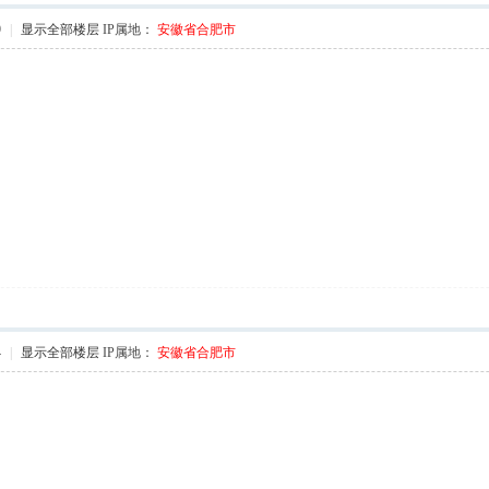
9
|
显示全部楼层
IP属地：
安徽省合肥市
 k$ Z. t6 j
4
|
显示全部楼层
IP属地：
安徽省合肥市
f i, M) ?2 C l @
N9 R3 T2 E% I# j8 C) C
1 U3 ?$ F/ L6 M