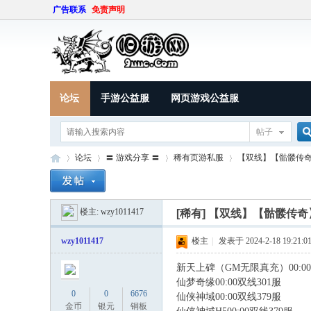
广告联系
免责声明
论坛
手游公益服
网页游戏公益服
帖子
论坛
〓 游戏分享 〓
稀有页游私服
【双线】【骷髅传奇
楼主:
wzy1011417
索
[稀有]
【双线】【骷髅传奇
9U
»
›
›
›
wzy1011417
楼主
|
发表于 2024-2-18 19:21:0
新天上碑（GM无限真充）00:00
仙梦奇缘00:00双线301服
" Q6 h) G9
0
0
6676
仙侠神域00:00双线379服
* k, q& k
金币
银元
铜板