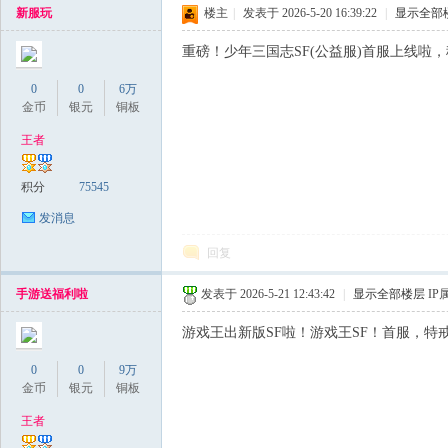
新服玩
楼主
|
发表于 2026-5-20 16:39:22
|
显示全部
私
重磅！少年三国志SF(公益服)首服上线啦，稳
0
0
6万
金币
银元
铜板
王者
积分
75545
服
发消息
回复
手游送福利啦
发表于 2026-5-21 12:43:42
|
显示全部楼层
IP
游戏王出新版SF啦！游戏王SF！首服，特戒
0
0
9万
金币
银元
铜板
王者