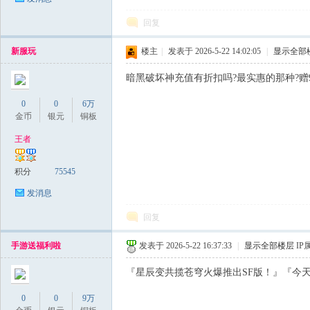
回复
新服玩
楼主
|
发表于 2026-5-22 14:02:05
|
显示全部
暗黑破坏神充值有折扣吗?最实惠的那种?赠999
0
0
6万
金币
银元
铜板
王者
积分
75545
发消息
回复
手游送福利啦
发表于 2026-5-22 16:37:33
|
显示全部楼层
IP
『星辰变共揽苍穹火爆推出SF版！』『今天首服！
0
0
9万