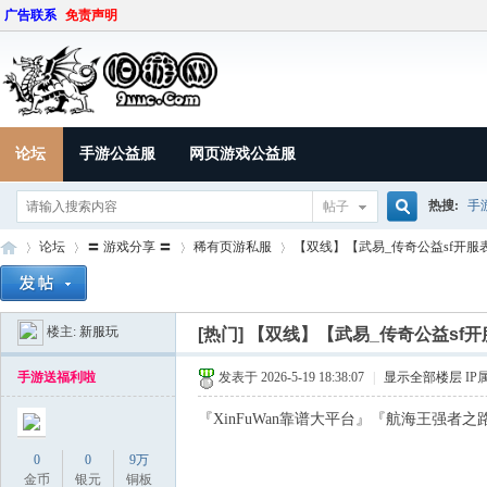
广告联系
免责声明
论坛
手游公益服
网页游戏公益服
热搜:
手
帖子
搜
论坛
〓 游戏分享 〓
稀有页游私服
【双线】【武易_传奇公益sf开服表】
楼主:
新服玩
索
[热门]
【双线】【武易_传奇公益sf开
9U
»
›
›
›
手游送福利啦
发表于 2026-5-19 18:38:07
|
显示全部楼层
IP
『XinFuWan靠谱大平台』『航海王强者之路SF
0
0
9万
金币
银元
铜板