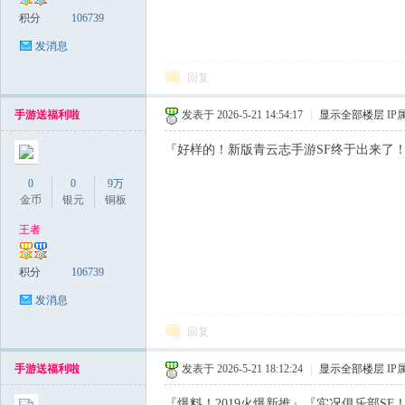
积分
106739
发消息
回复
手游送福利啦
发表于 2026-5-21 14:54:17
|
显示全部楼层
IP
『好样的！新版青云志手游SF终于出来了！』
0
0
9万
金币
银元
铜板
王者
积分
106739
发消息
回复
手游送福利啦
发表于 2026-5-21 18:12:24
|
显示全部楼层
IP
『爆料！2019火爆新推』『实况俱乐部SF