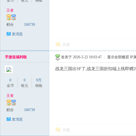
金币
银元
铜板
王者
积分
106739
发消息
回复
手游送福利啦
发表于 2026-5-22 18:03:47
|
显示全部楼层
IP
战龙三国出SF了,战龙三国折扣端上线即赠200
0
0
9万
金币
银元
铜板
王者
积分
106739
发消息
回复