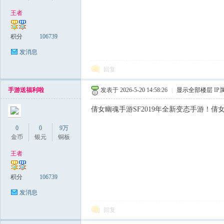
王者
稀
积分
106739
发消息
回复
手游送福利啦
发表于 2026-5-20 14:58:26
|
显示全部楼层
IP
倩女幽魂手游SF2019年全新变态手游！倩女幽魂
0
0
9万
有
金币
银元
铜板
王者
积分
106739
发消息
回复