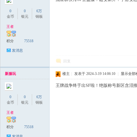
0
0
6万
金币
银元
铜板
王者
积分
75518
发消息
回复
新服玩
楼主
|
发表于 2024-3-19 14:06:10
|
显示全部
王牌战争终于出SF啦！绝版称号新区含泪推荐+
0
0
6万
金币
银元
铜板
王者
积分
75518
发消息