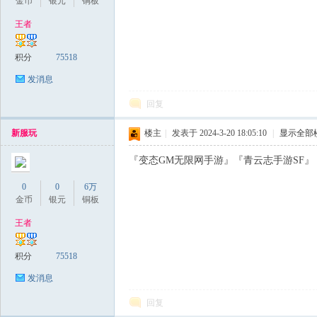
金币
银元
铜板
王者
积分
75518
发消息
回复
新服玩
楼主
|
发表于 2024-3-20 18:05:10
|
显示全部
『变态GM无限网手游』『青云志手游SF』『上
0
0
6万
金币
银元
铜板
王者
积分
75518
发消息
回复