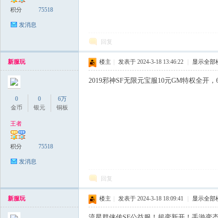
积分
75518
发消息
回复
新服玩
楼主
|
发表于 2024-3-18 13:46:22
|
显示全部
2019邪神SF无限元宝服10元GM特权全开，6
0
0
6万
金币
银元
铜板
王者
积分
75518
发消息
回复
新服玩
楼主
|
发表于 2024-3-18 18:09:41
|
显示全部
流星群侠传SF公益服！超变新开！手游变态服9