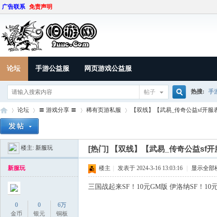
广告联系
免责声明
论坛
手游公益服
网页游戏公益服
热搜:
手
帖子
搜
论坛
〓 游戏分享 〓
稀有页游私服
【双线】【武易_传奇公益sf开服表】
楼主:
新服玩
索
[热门]
【双线】【武易_传奇公益sf开
9U
»
›
›
›
新服玩
楼主
|
发表于 2024-3-16 13:03:16
|
显示全部
三国战起来SF！10元GM版 伊洛纳SF！10
0
0
6万
金币
银元
铜板