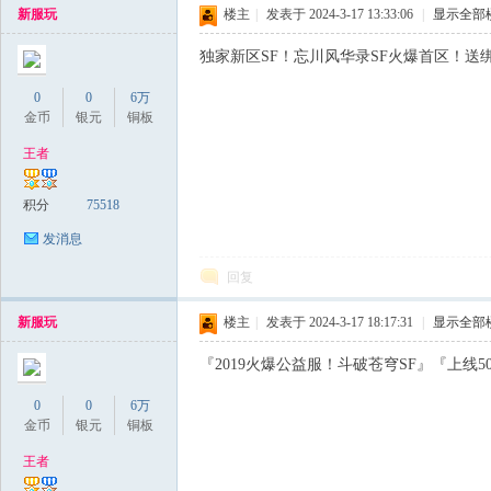
新服玩
楼主
|
发表于 2024-3-17 13:33:06
|
显示全部
私
独家新区SF！忘川风华录SF火爆首区！送绑银1
0
0
6万
金币
银元
铜板
王者
积分
75518
服
发消息
回复
新服玩
楼主
|
发表于 2024-3-17 18:17:31
|
显示全部
『2019火爆公益服！斗破苍穹SF』『上线500
0
0
6万
金币
银元
铜板
王者