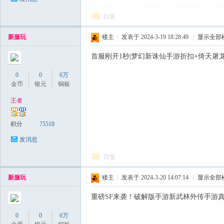
回复
新服玩
楼主
|
发表于 2024-3-19 18:28:49
|
显示全部
首服刚开1秒|梦幻新诛仙手游折扣+倚天屠龙记S
0
0
6万
金币
银元
铜板
王者
积分
75518
发消息
回复
新服玩
楼主
|
发表于 2024-3-20 14:07:14
|
显示全部
重磅SF来袭！破解版手游新武林外传手游真的
0
0
6万