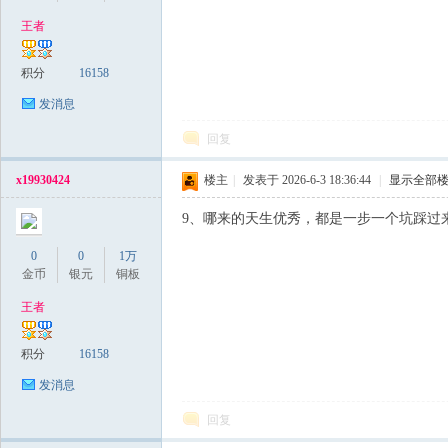
王者
稀
积分
16158
发消息
回复
x19930424
楼主
|
发表于 2026-6-3 18:36:44
|
显示全部
9、哪来的天生优秀，都是一步一个坑踩过
0
0
1万
有
金币
银元
铜板
王者
积分
16158
发消息
回复