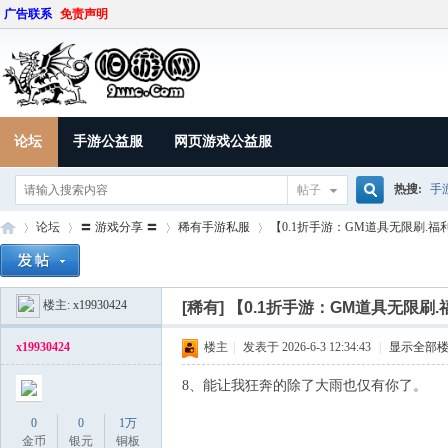
广告联系
免责声明
论坛
手游公益服
网页游戏公益服
热搜:
手
帖子
搜
论坛
〓 游戏分享 〓
稀有手游私服
【0.1折手游：GM道具无限刷.福利
楼主:
x19930424
索
[稀有]
【0.1折手游：GM道具无限刷.福
9U
»
›
›
›
x19930424
楼主
|
发表于 2026-6-3 12:34:43
|
显示全部
8、能让我狂奔的除了大雨也仅有你了。
0
0
1万
金币
银元
铜板