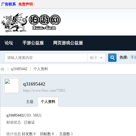
广告联系
免责声明
论坛
手游公益服
网页游戏公益服
热搜:
手
帖子
搜
q31695442
个人资料
q31695442
https://www.9uuc.com/?5882
索
9U
›
›
主题
个人资料
q31695442
(UID: 5882)
邮箱状态
已验证
统计信息
好友数 0
|
回帖数 0
|
主题数 1