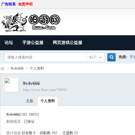
广告联系
免责声明
论坛
手游公益服
网页游戏公益服
热搜:
手
帖子
搜
9v4v666
个人资料
9v4v666
https://www.9uuc.com/?18933
索
9U
›
›
主题
个人资料
9v4v666
(UID: 18933)
邮箱状态
已验证
统计信息
好友数 0
|
回帖数 163
|
主题数 23