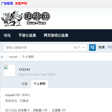
广告联系
免责声明
论坛
手游公益服
网页游戏公益服
热搜:
手
帖子
搜
ccyyzz
个人资料
ccyyzz
https://www.9uuc.com/?18362
索
9U
›
›
主题
个人资料
ccyyzz
(UID: 18362)
邮箱状态
已验证
统计信息
好友数 0
|
回帖数 130
|
主题数 121