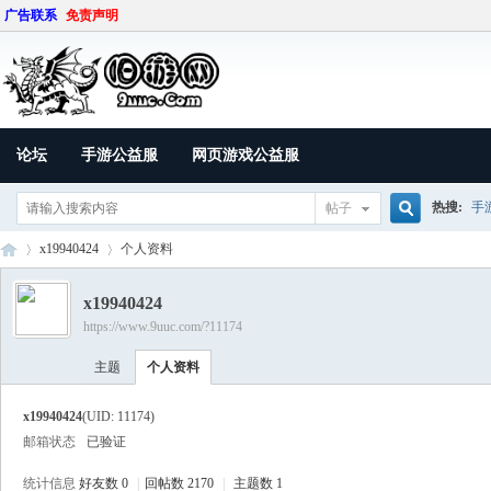
广告联系
免责声明
论坛
手游公益服
网页游戏公益服
热搜:
手
帖子
搜
x19940424
个人资料
x19940424
https://www.9uuc.com/?11174
索
9U
›
›
主题
个人资料
x19940424
(UID: 11174)
邮箱状态
已验证
统计信息
好友数 0
|
回帖数 2170
|
主题数 1