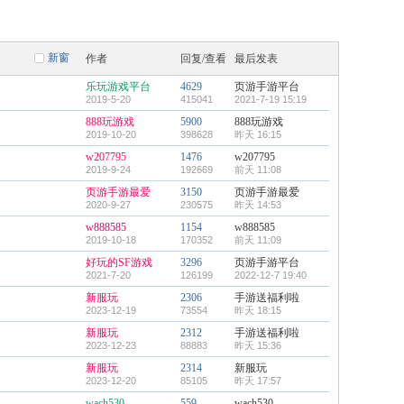
新窗
作者
回复/查看
最后发表
乐玩游戏平台
4629
页游手游平台
2019-5-20
415041
2021-7-19 15:19
888玩游戏
5900
888玩游戏
2019-10-20
398628
昨天 16:15
w207795
1476
w207795
2019-9-24
192669
前天 11:08
页游手游最爱
3150
页游手游最爱
2020-9-27
230575
昨天 14:53
w888585
1154
w888585
2019-10-18
170352
前天 11:09
好玩的SF游戏
3296
页游手游平台
2021-7-20
126199
2022-12-7 19:40
新服玩
2306
手游送福利啦
2023-12-19
73554
昨天 18:15
新服玩
2312
手游送福利啦
2023-12-23
88883
昨天 15:36
新服玩
2314
新服玩
2023-12-20
85105
昨天 17:57
wach530
559
wach530