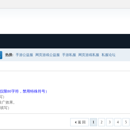
热搜:
手游公益服
网页游戏公益服
手游私服
网页游戏私服
私服论坛
搜
仅限80字符，禁用特殊符号）
写）
更好推广效果。
一填写）
返 回
1
2
3
4
5