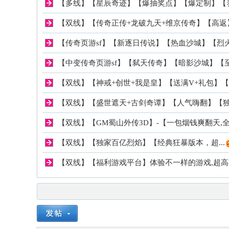
【多线】【星辰奇迹】【爆抽奖点】【爆定制】【
私
【双线】【传奇正传+龙破九天+维京传奇】【高返
【传奇页游sf】【新逐日传说】【热血沙城】【烈
【中变传奇页游sf】【弑天传奇】【暗影沙城】【
【双线】【神戒+创世+我是皇】【送满V+礼包】
【双线】【盛世遮天+古剑奇谭】【人气嗨翻】【
服
【双线】【GM蜀山外传3D】-【一包烟钱爽翻天,全新
【双线】【独家百亿烈焰】【经典狂暴版本，超...
【双线】【福利游戏平台】体验不一样的游戏,超高