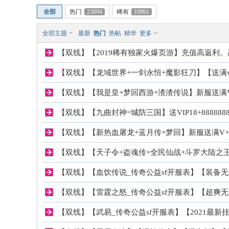
全部
热门
23094
稀有
10961
稀
全部主题
最新
热门
热帖
精华
更多
【双线】【2019稀有独家火爆页游】充值高返利
【双线】【龙域世界+一剑永恒+魔影狂刀】【送满
【双线】【我是皇+梦回西游+渣渣传说】新服送满V+5
【双线】【九曲封神=城防三国】送VIP18+888888888
【双线】【新热血屠龙+蓝月传+梦回】新服送满V+999
有
【双线】【天子令+盗魂传+全民仙战+斗罗大陆之
【双线】【血饮传说_传奇公益sf开服表】【装备无限刷,
【双线】【雷霆之怒_传奇公益sf开服表】【超爽无
【双线】【武易_传奇公益sf开服表】【2021最