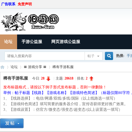
广告联系
免责声明
论坛
手游公益服
网页游戏公益服
热搜:
手
帖子
搜
论坛
〓 游戏分享 〓
稀有手游私服
稀有手游私服
今日:
28
|
主题:
20618
|
排名:
2
发布标题格式，请按以下例子形式发布标题，否则一律删除！
索
9U
»
›
›
举例：帖子标题【线路】【游戏名称】【游戏特色简述】（标题仅限80字符
1、【线路选择】：电信/网通/双线/多线/国际（以上线路选一填写）
2、【游戏特色简述】填写简要的服务器介绍，宣传语获得更好推广效果
3、【游戏设置】：仿官方/微变态/强变态/超变态/(以上设置选一填写）