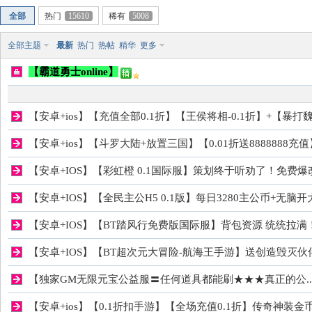
全部
热门
15610
稀有
5008
稀
全部主题
最新
热门
热帖
精华
更多
【霸道勇士online】
【安卓+ios】【充值全部0.1折】【王侯将相-0.1折】+【暴打魏
【安卓+ios】【斗罗大陆+放置三国】【0.01折送8888888充值
【安卓+IOS】【彩虹橙 0.1国际服】策划终于听劝了！免费爆
有
【安卓+IOS】【全民主公H5 0.1版】每日3280主公币+无脑开
【安卓+IOS】【BT踏风行免费版国际服】背包资源 统统拉满
【安卓+IOS】【BT超次元大冒险-航海王手游】送创造毁灭伙
【独家GM无限元宝公益服〓任何道具都能刷★★★真正的公..
【安卓+ios】【0.1折扣手游】【全场充值0.1折】传奇神装金