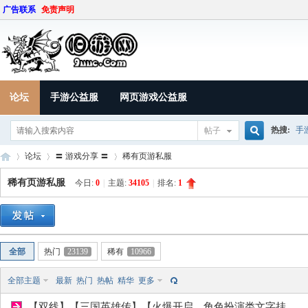
广告联系
免责声明
论坛
手游公益服
网页游戏公益服
热搜:
手
帖子
搜
论坛
〓 游戏分享 〓
稀有页游私服
稀有页游私服
今日:
0
|
主题:
34105
|
排名:
1
索
9U
»
›
›
全部
热门
23139
稀有
10966
全部主题
最新
热门
热帖
精华
更多
【双线】【三国英雄传】【火爆开启，角色扮演类文字挂.....
..