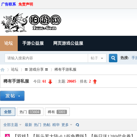
广告联系
免责声明
论坛
手游公益服
网页游戏公益服
热搜:
手
帖子
搜
论坛
〓 游戏分享 〓
稀有手游私服
稀有手游私服
今日:
61
|
主题:
20605
|
排名:
2
索
9U
»
›
›
全部
热门
15604
稀有
5001
全部主题
最新
热门
热帖
精华
更多
【双线】【新斗罗大陆-0.1折免费版】【每日送1280代金券】..