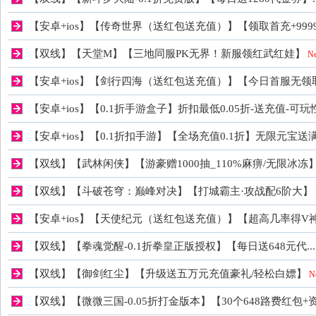
【安卓+ios】【传奇世界（送红包送充值）】【领取首充+99
稀
【双线】【天堂M】【三地同服PK无界！新服领红武红娃】
N
【安卓+ios】【剑行四海（送红包送充值）】【今日首服无领取
【安卓+ios】【0.1折手游盒子】折扣最低0.05折-送充值-可玩
【安卓+ios】【0.1折扣手游】【全场充值0.1折】无限元宝送满
【双线】【武林闲侠】【游豪赠1000抽_110%麻痹/无限冰冻
有
【双线】【斗破苍穹：巅峰对决】【打城霸主·攻战配6阶大】
【安卓+ios】【天使纪元（送红包送充值）】【超高几率得V
【双线】【拳魂觉醒-0.1折拳皇正版授权】【每日送648元代...
【双线】【御剑红尘】【升级送五万元充值豪礼/轻松白嫖】
N
【双线】【微微三国-0.05折打金版本】【30个648路费红包+资.