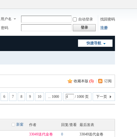
用户名
自动登录
找回密码
登录
密码
注册
快捷导航
收藏本版
(
5
)
|
订阅
6
7
8
9
10
... 1000
/ 1000 页
下一页
新窗
作者
回复/查看
最后发表
33049送代金卷
0
33049送代金卷