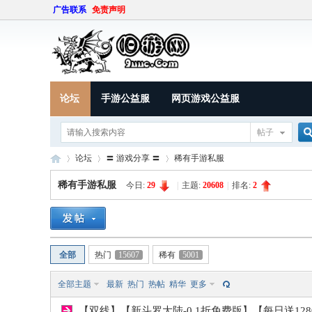
广告联系
免责声明
论坛
手游公益服
网页游戏公益服
帖子
论坛
〓 游戏分享 〓
稀有手游私服
稀有手游私服
今日:
29
|
主题:
20608
|
排名:
2
索
9U
»
›
›
全部
热门
15607
稀有
5001
全部主题
最新
热门
热帖
精华
更多
【双线】【新斗罗大陆-0.1折免费版】【每日送1280