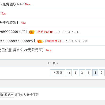
12免费领取1-1✅
New
New
柱★变态装靠】
New
999999999元宝】
-
[回帖奖励
10
]
...
2
3
4
5
6
..
42
9999999999999W】
-
[回帖奖励
2
]
...
2
3
4
5
6
..
208
充值任意,得永久VP无限元宝】
New
下一页 »
返 回
1
2
3
4
5
还可输入
80
个字符