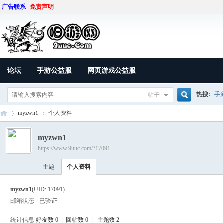
广告联系
免责声明
论坛
手游公益服
网页游戏公益服
热搜:
手
帖子
搜
myzwn1
个人资料
myzwn1
https://www.9uuc.com/?17091
索
9U
›
›
主题
个人资料
myzwn1
(UID: 17091)
邮箱状态
已验证
统计信息
好友数 0
|
回帖数 0
|
主题数 2