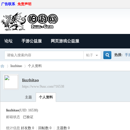
广告联系
免责声明
论坛
手游公益服
网页游戏公益服
热搜:
手
帖子
搜
liuzhitao
个人资料
liuzhitao
https://www.9uuc.com/?16538
索
9U
›
›
主题
个人资料
liuzhitao
(UID: 16538)
邮箱状态
已验证
统计信息
好友数 0
|
回帖数 0
|
主题数 0