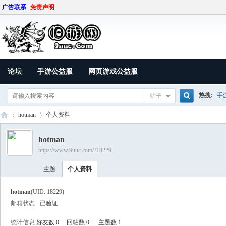
广告联系
免责声明
论坛
手游公益服
网页游戏公益服
热搜:
手
帖子
搜
hotman
个人资料
hotman
https://www.9uuc.com/?18229
索
9U
›
›
主题
个人资料
hotman
(UID: 18229)
邮箱状态
已验证
统计信息
好友数 0
|
回帖数 0
|
主题数 1