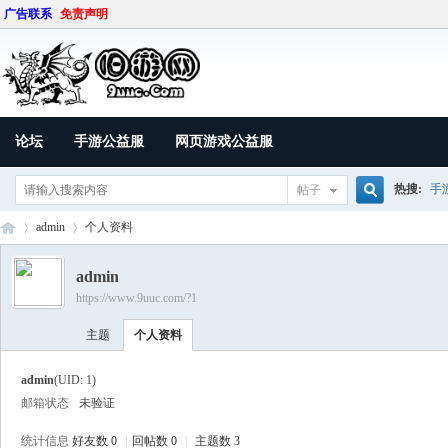
广告联系
免责声明
论坛
手游公益服
网页游戏公益服
热搜:
手
帖子
搜
admin
个人资料
admin
https://www.9uuc.com/?1
索
9U
›
›
主题
个人资料
admin
(UID: 1)
邮箱状态
未验证
统计信息
好友数 0
|
回帖数 0
|
主题数 3