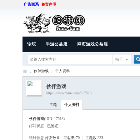
广告联系
免责声明
论坛
手游公益服
网页游戏公益服
帖子
伙伴游戏
个人资料
伙伴游戏
https://www.9uuc.com/?17518
索
9U
›
›
主题
个人资料
伙伴游戏
(UID: 17518)
邮箱状态
已验证
统计信息
好友数 0
|
回帖数 70
|
主题数 233