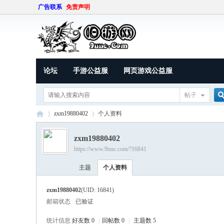
广告联系
免责声明
论坛
手游公益服
网页游戏公益服
帖子
zxm19880402
个人资料
zxm19880402
https://www.9uuc.com/?16841
索
9U
›
›
主题
个人资料
zxm19880402
(UID: 16841)
邮箱状态
已验证
统计信息
好友数 0
|
回帖数 0
|
主题数 5