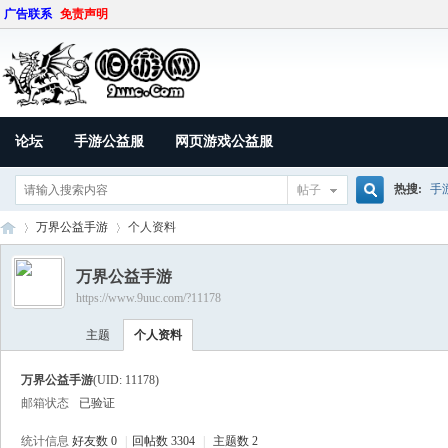
广告联系
免责声明
论坛
手游公益服
网页游戏公益服
热搜:
手
帖子
搜
万界公益手游
个人资料
万界公益手游
https://www.9uuc.com/?11178
索
9U
›
›
主题
个人资料
万界公益手游
(UID: 11178)
邮箱状态
已验证
统计信息
好友数 0
|
回帖数 3304
|
主题数 2