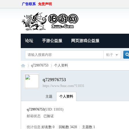
广告联系
免责声明
论坛
手游公益服
网页游戏公益服
帖子
q729976753
个人资料
q729976753
https://www.9uuc.com/?11031
索
9U
›
›
主题
个人资料
q729976753
(UID: 11031)
邮箱状态
已验证
统计信息
好友数 0
|
回帖数 3428
|
主题数 1