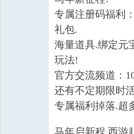
专属注册码福利：
礼包.
海量道具.绑定元
玩法!
8 s8 {' \: T) R& T6
官方交流频道：10
还有不定期限时活
专属福利掉落.超
S" } W8 {3 O9 {# c: G# B
马年启新程.西游