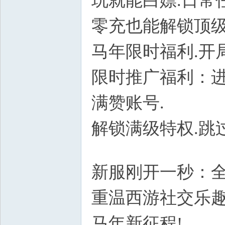
玩就能白嫖.日常
零充也能解锁顶级
马年限时福利.开
限时推广福利：进
满赞账号.
解锁满级特权.跳
W/ j: }* o& x7 p) m
新服刚开一秒：全
重温西游社交乐趣.
马年新征程!