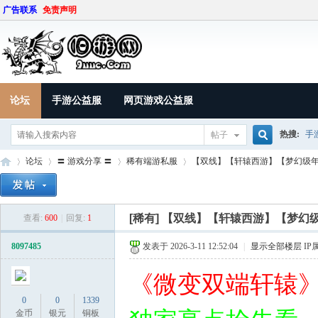
广告联系
免责声明
论坛
手游公益服
网页游戏公益服
热搜:
手
帖子
搜
论坛
〓 游戏分享 〓
稀有端游私服
【双线】【轩辕西游】【梦幻级年度力
索
[稀有]
【双线】【轩辕西游】【梦幻
查看:
600
|
回复:
1
9U
»
›
›
›
8097485
发表于 2026-3-11 12:52:04
|
显示全部楼层
IP
《微变双端轩辕
0
0
1339
金币
银元
铜板