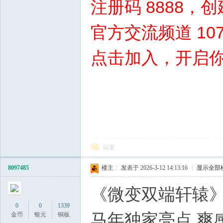
注册码 8888
私
官方交流频道 10
点击加入，开启
& c0 E9 p. B/ I5 ~% `! I9 ]
服
5 g# C* _1 A& r6 `& W& 
回复
8097485
楼主
|
发表于 2026-3-12 14:13:16
|
显示全部
《微变双端轩辕》
0
0
1339
马年独家亮点.爽
金币
银元
铜板