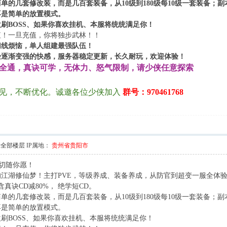
单的几套修改装，而是几百套装备，从10
级到180
级每10
级一套装备；副
再是简单的放置模式。
刷BOSS
、如果你喜欢挂机、本服将统统满足你！
值！一旦充值，你将独步武林！！
切线烦恼，单人组建最强队伍！
1 ]; u2 O; X, y4 N* {
验逐渐变强的快感，服务器稳定更新，长久耐玩，欢迎体验！
全通，真诀可学，无体力、怒气限制，请少侠任意探索
见，不断优化。诚邀各位少侠加入
群号：970461768
示全部楼层
IP属地：
贵州省贵阳市
一切随你愿！
2 \- e' } U# X5 Z
江湖修仙梦！主打PVE，等级养成、装备养成，从防官到超变一服全体
真诀CD减80%， 绝学短CD。
9 V, M: b0 M2 H8 D2 X9 r' Q
单的几套修改装，而是几百套装备，从10级到180级每10级一套装备；
再是简单的放置模式。
刷BOSS、如果你喜欢挂机、本服将统统满足你！
9 C J& L2 w& Y