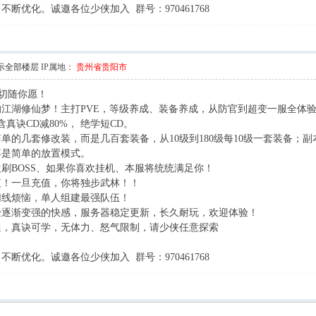
断优化。诚邀各位少侠加入 群号：970461768
示全部楼层
IP属地：
贵州省贵阳市
一切随你愿！
, R/ ~4 Z$ ^5 N8 ]8 a
江湖修仙梦！主打PVE，等级养成、装备养成，从防官到超变一服全体
真诀CD减80%， 绝学短CD。
% W- e( u" a" ~. b, t5 I* |
单的几套修改装，而是几百套装备，从10级到180级每10级一套装备；
再是简单的放置模式。
* d6 y: D$ I: P L' x9 ^; z o
刷BOSS、如果你喜欢挂机、本服将统统满足你！
值！一旦充值，你将独步武林！！
. f$ Z" _, ?; k* Z' O
切线烦恼，单人组建最强队伍！
2 d! G$ O7 b( Q0 h' L
验逐渐变强的快感，服务器稳定更新，长久耐玩，欢迎体验！
3 X0 L1 n5 z4 `% ~
通，真诀可学，无体力、怒气限制，请少侠任意探索
- X* z' m( C# s; J$ D
断优化。诚邀各位少侠加入 群号：970461768