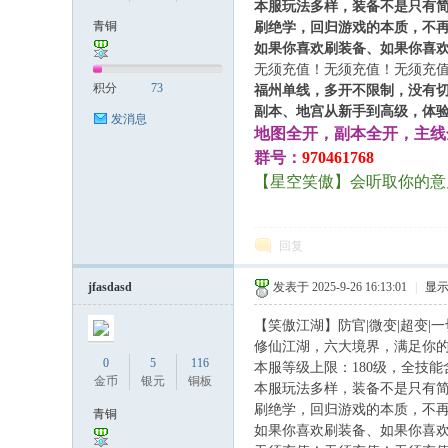
本服玩法多样，装备不是只有简
青铜
刷绝学，回归游戏的本质，不
如果你喜欢刷装备、如果你喜欢
稀
无须充值！无须充值！无须充
积分
73
福州单线，多开不限制，没有
副本、地宫从新手到高级，体
发消息
地图全开，副本全开，主线
群号：
970461768
【
星空
笑傲】会听取你的意
回复
有
jfasdasd
发表于 2025-9-26 16:13:01
|
显
【笑傲江湖】防官|微变|超变|
修仙江湖，六大境界，满足你的
0
5
116
本服等级上限：180级，全技能含
金币
银元
铜板
本服玩法多样，装备不是只有简
刷绝学，回归游戏的本质，不
青铜
如果你喜欢刷装备、如果你喜欢