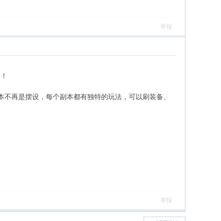
举报
验！
9 Q$ L0 C ?! ^# h- q# d
副本不再是摆设，每个副本都有独特的玩法，可以刷装备、
举报