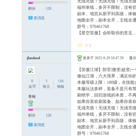
无须充值！无须充值！无须充
私
福州单线，多开不限制，没有
积分
126
副本、地宫从新手到高级，体
发消息
地图全开，副本全开，主线全
群号：970461768
【星空笑傲】会听取你的意见，不
回复
jfasdasd
发表于 2025-9-29 18:47:59
|
显
服
【笑傲江湖】防官|微变|超变|
修仙江湖，六大境界，满足你的
0
5
116
本服等级上限：180级，全技能含
金币
银元
铜板
本服玩法多样，装备不是只有简
刷绝学，回归游戏的本质，不
青铜
如果你喜欢刷装备、如果你喜欢
无须充值！无须充值！无须充
福州单线，多开不限制，没有
积分
126
副本、地宫从新手到高级，体
发消息
地图全开，副本全开，主线全
群号：970461768