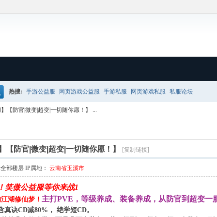
热搜:
手游公益服
网页游戏公益服
手游私服
网页游戏私服
私服论坛
搜
【防官|微变|超变|一切随你愿！】 ...
【防官|微变|超变|一切随你愿！】
[复制链接]
示全部楼层
IP属地：
云南省玉溪市
！
笑傲公益服等你来战1
主打PVE，等级养成、装备养成，从防官到超变一
的江湖修仙梦！
含真诀CD
减80%
，
绝学短CD
。