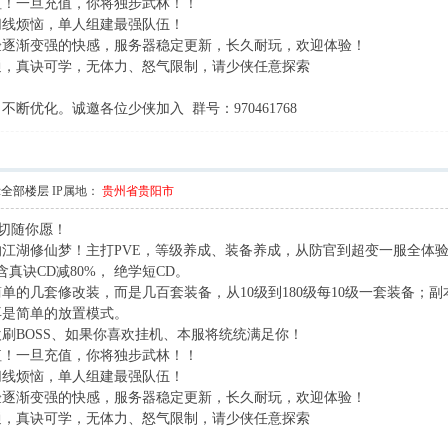
值！一旦充值，你将独步武林！！
切线烦恼，单人组建最强队伍！
5 R z6 p0 b# R# Q" \
验逐渐变强的快感，服务器稳定更新，长久耐玩，欢迎体验！
通，真诀可学，无体力、怒气限制，请少侠任意探索
断优化。诚邀各位少侠加入 群号：970461768
示全部楼层
IP属地：
贵州省贵阳市
一切随你愿！
) j: E. a; C7 \" P* G3 {8 F
江湖修仙梦！主打PVE，等级养成、装备养成，从防官到超变一服全体
真诀CD减80%， 绝学短CD。
- `) C. [% @; U A$ F+ F
单的几套修改装，而是几百套装备，从10级到180级每10级一套装备；
再是简单的放置模式。
刷BOSS、如果你喜欢挂机、本服将统统满足你！
值！一旦充值，你将独步武林！！
切线烦恼，单人组建最强队伍！
验逐渐变强的快感，服务器稳定更新，长久耐玩，欢迎体验！
通，真诀可学，无体力、怒气限制，请少侠任意探索