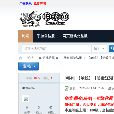
广告联系
免责声明
论坛
手游公益服
网页游戏公益服
帖子
论坛
〓 游戏分享 〓
稀有端游私服
【单线】【笑傲江湖】
索
[稀有]
【单线】【笑傲江湖】
查看:
1025
|
回复:
3
9U
»
›
›
›
81796284
发表于 2025-8-21 14:02:56
|
显
防官|微变|超变|一切随你愿
修仙江湖，六大境界，满足你
0
5
67
本服等级上限：180
级，全技能
金币
银元
铜板