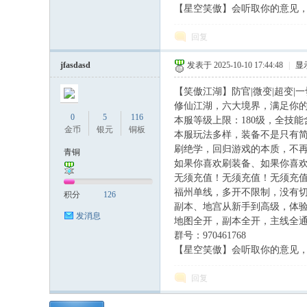
【星空笑傲】会听取你的意见，不
回复
jfasdasd
发表于 2025-10-10 17:44:48
|
显
【笑傲江湖】防官|微变|超变|
修仙江湖，六大境界，满足你的
0
5
116
本服等级上限：180级，全技能含
金币
银元
铜板
本服玩法多样，装备不是只有简
刷绝学，回归游戏的本质，不
青铜
如果你喜欢刷装备、如果你喜欢
无须充值！无须充值！无须充
福州单线，多开不限制，没有
积分
126
副本、地宫从新手到高级，体
发消息
地图全开，副本全开，主线全
群号：970461768
- B! _7 s+ g5 ?( _/ B
【星空笑傲】会听取你的意见，不
回复