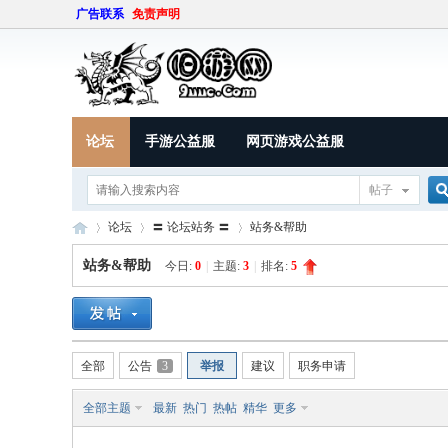
广告联系
免责声明
论坛
手游公益服
网页游戏公益服
帖子
论坛
〓 论坛站务 〓
站务&帮助
站务&帮助
今日:
0
|
主题:
3
|
排名:
5
索
9U
»
›
›
全部
公告
3
举报
建议
职务申请
全部主题
最新
热门
热帖
精华
更多