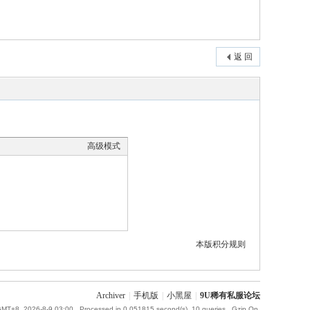
返 回
高级模式
本版积分规则
Archiver
|
手机版
|
小黑屋
|
9U稀有私服论坛
MT+8, 2026-8-9 03:00
, Processed in 0.051815 second(s), 10 queries , Gzip On.