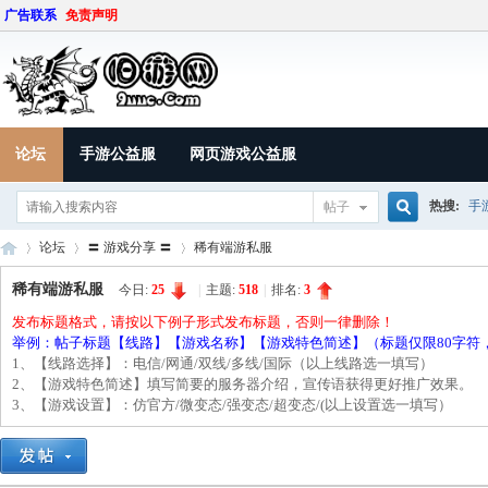
广告联系
免责声明
论坛
手游公益服
网页游戏公益服
热搜:
手
帖子
搜
论坛
〓 游戏分享 〓
稀有端游私服
稀有端游私服
今日:
25
|
主题:
518
|
排名:
3
发布标题格式，请按以下例子形式发布标题，否则一律删除！
索
9U
»
›
›
举例：帖子标题【线路】【游戏名称】【游戏特色简述】（标题仅限80字符
1、【线路选择】：电信/网通/双线/多线/国际（以上线路选一填写）
2、【游戏特色简述】填写简要的服务器介绍，宣传语获得更好推广效果
3、【游戏设置】：仿官方/微变态/强变态/超变态/(以上设置选一填写）