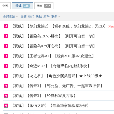
全部
常规
236
稀有
282
稀
全部主题
最新
热门
热帖
精华
更多
【双线】【梦幻龙族2】【稀有爽服，梦幻龙族2，无CD】
Ne
【双线】【冒险岛197小胖岛】【刚开可白嫖一切】
【双线】【冒险岛079开心岛】【刚开可白嫖一切】
【双线】【王者世界AT】【经典V16版本!欢迎您】
【双线】【奇迹MU2】【奇迹降临内挂机系统】
有
【双线】【龙之谷】【角色扮演类游戏】★上线99级★
【双线】【传奇3】【纯公益、无广告、一起重温旧梦】
【双线】【传奇3】【经典独家复古版】
【双线】【永恒之塔】【最新独家体验感极好】