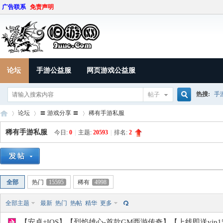
广告联系
免责声明
论坛
手游公益服
网页游戏公益服
热搜:
手
帖子
搜
论坛
〓 游戏分享 〓
稀有手游私服
稀有手游私服
今日:
0
|
主题:
20593
|
排名:
2
索
9U
»
›
›
全部
热门
15595
稀有
4998
全部主题
最新
热门
热帖
精华
更多
【安卓+IOS】【烈焰雄心-首款GM西游传奇】【上线即送vip15.