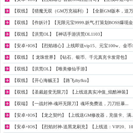
【双线】【猎魔无双（GM万充福利）】【全新GM版本，送万..
稀
【双线】【作妖计】【无限元宝9999.妖气.打策划BOSS爆现
【双线】【洪荒OL】【神话手游洪荒OL1103】
【安卓+IOS】【烈焰雄心】上线即送vip15、元宝100w、金币10
【双线】【 龙珠世界】【钻石、银币、千元真充卡发背包】
【双线】【洪荒OL】【唯美修仙手游】
有
【双线】【开心海贼王】【路飞dtyfku】
【双线】【圣裁超变无限刀】【上线送真实冲值_炫酷神装】
【双端】【一战封神-魂环无限刀】魂环免费送，刀刀狂暴...
【安卓+IOS】【龙之契约】【上线送GM修改器，充值卡、满..
【安卓+IOS】【烈焰封神-送黑龙刷充】【上线送：VIP20、100.