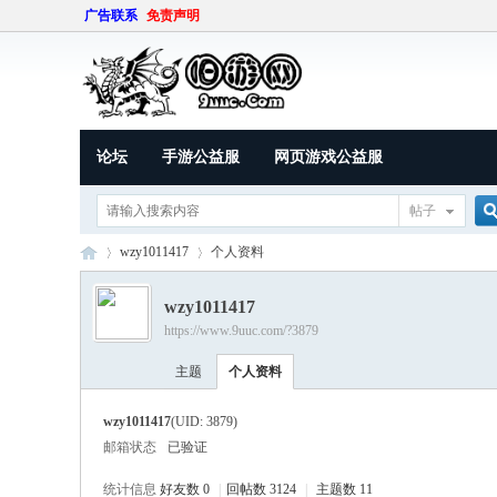
广告联系
免责声明
论坛
手游公益服
网页游戏公益服
帖子
wzy1011417
个人资料
wzy1011417
https://www.9uuc.com/?3879
索
9U
›
›
主题
个人资料
wzy1011417
(UID: 3879)
邮箱状态
已验证
统计信息
好友数 0
|
回帖数 3124
|
主题数 11